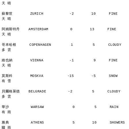
天 晴
蘇黎世        ZURICH            -2        10      FINE          
天 晴
阿姆斯特丹    AMSTERDAM          0        13      FINE          
天 晴
哥本哈根      COPENHAGEN         1         5      CLOUDY        
多 雲
維也納        VIENNA            -1         9      FINE          
天 晴
莫斯科        MOSKVA           -15        -5      SNOW          
有 雪
貝爾格萊德    BELGRADE          -2         5      CLOUDY        
多 雲
華沙          WARSAW             0         5      RAIN          
有 雨
雅典          ATHENS             5        10      SHOWERS       
驟 雨