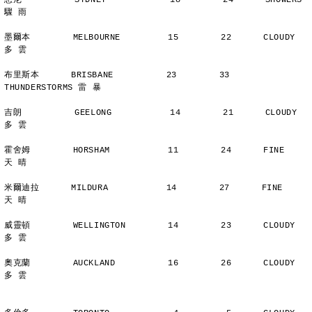
悉尼          SYDNEY            18        24      SHOWERS       
驟 雨
墨爾本        MELBOURNE         15        22      CLOUDY        
多 雲
布里斯本      BRISBANE          23        33      
THUNDERSTORMS 雷 暴
吉朗          GEELONG           14        21      CLOUDY        
多 雲
霍舍姆        HORSHAM           11        24      FINE          
天 晴
米爾迪拉      MILDURA           14        27      FINE          
天 晴
威靈頓        WELLINGTON        14        23      CLOUDY        
多 雲
奧克蘭        AUCKLAND          16        26      CLOUDY        
多 雲