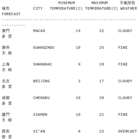
                        MINIMUM       MAXIMUM     天氣預告
城市          CITY   TEMPERATURE(C) TEMPERATURE(C) WEATHER 
FORECAST
---------------------------------------------------------
----------
澳門          MACAO             14        22      CLOUDY        
多 雲
廣州          GUANGZHOU         10        25      FINE          
天 晴
上海          SHANGHAI           9        20      FINE          
天 晴
北京          BEIJING            2        17      CLOUDY        
多 雲
成都          CHENGDU           10        20      CLOUDY        
多 雲
廈門          XIAMEN            10        21      FINE          
天 晴
西安          XI'AN              8        22      OVERCAST      
密 雲