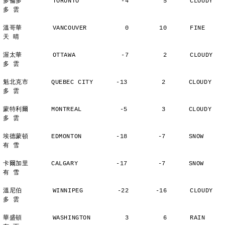
多倫多        TORONTO           -4         5      CLOUDY        
多 雲
溫哥華        VANCOUVER          0        10      FINE          
天 晴
渥太華        OTTAWA            -7         2      CLOUDY        
多 雲
魁北克市      QUEBEC CITY      -13         2      CLOUDY        
多 雲
蒙特利爾      MONTREAL          -5         3      CLOUDY        
多 雲
埃德蒙頓      EDMONTON         -18        -7      SNOW          
有 雪
卡爾加里      CALGARY          -17        -7      SNOW          
有 雪
溫尼伯        WINNIPEG         -22       -16      CLOUDY        
多 雲
華盛頓        WASHINGTON         3         6      RAIN          