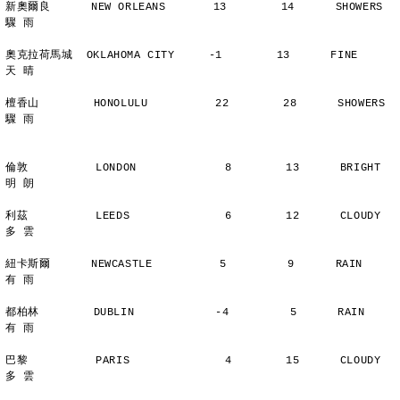
新奧爾良      NEW ORLEANS       13        14      SHOWERS       
驟 雨
奧克拉荷馬城  OKLAHOMA CITY     -1        13      FINE          
天 晴
檀香山        HONOLULU          22        28      SHOWERS       
驟 雨
倫敦          LONDON             8        13      BRIGHT        
明 朗
利茲          LEEDS              6        12      CLOUDY        
多 雲
紐卡斯爾      NEWCASTLE          5         9      RAIN          
有 雨
都柏林        DUBLIN            -4         5      RAIN          
有 雨
巴黎          PARIS              4        15      CLOUDY        
多 雲