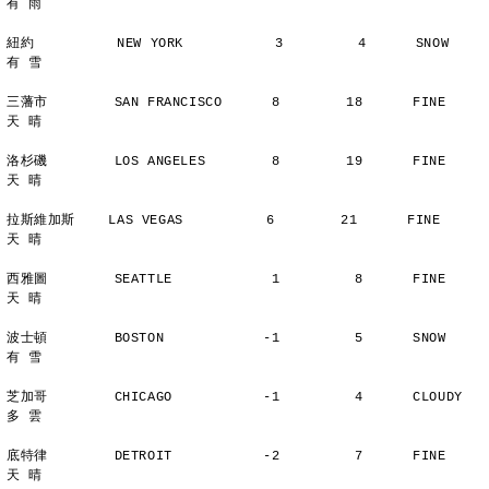
有 雨
紐約          NEW YORK           3         4      SNOW          
有 雪
三藩市        SAN FRANCISCO      8        18      FINE          
天 晴
洛杉磯        LOS ANGELES        8        19      FINE          
天 晴
拉斯維加斯    LAS VEGAS          6        21      FINE          
天 晴
西雅圖        SEATTLE            1         8      FINE          
天 晴
波士頓        BOSTON            -1         5      SNOW          
有 雪
芝加哥        CHICAGO           -1         4      CLOUDY        
多 雲
底特律        DETROIT           -2         7      FINE          
天 晴