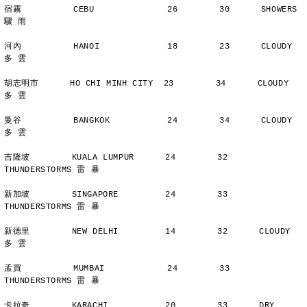
宿霧          CEBU              26        30      SHOWERS       
驟 雨
河內          HANOI             18        23      CLOUDY        
多 雲
胡志明市      HO CHI MINH CITY  23        34      CLOUDY        
多 雲
曼谷          BANGKOK           24        34      CLOUDY        
多 雲
吉隆坡        KUALA LUMPUR      24        32      
THUNDERSTORMS 雷 暴
新加坡        SINGAPORE         24        33      
THUNDERSTORMS 雷 暴
新德里        NEW DELHI         14        32      CLOUDY        
多 雲
孟買          MUMBAI            24        33      
THUNDERSTORMS 雷 暴
卡拉奇        KARACHI           20        33      DRY           