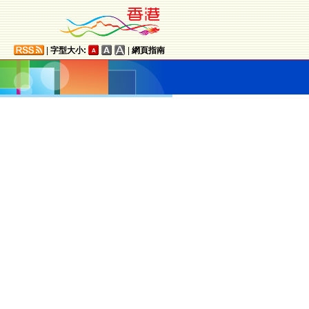
|
字型大小:
|
網頁指南