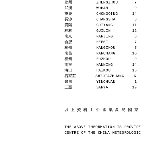
鄭州          ZHENGZHOU       7 
武漢          WUHAN           9 
重慶          CHONGQING      14 
長沙          CHANGSHA        8 
貴陽          GUIYANG        11 
桂林          GUILIN         12 
南京          NANJING         8 
合肥          HEFEI           7 
杭州          HANGZHOU        7 
南昌          NANCHANG       10 
福州          FUZHOU          9 
南寧          NANNING        14 
海口          HAIKOU         16 
石家莊        SHIJIAZHUANG    6  
銀川          YINCHUAN        1 
三亞          SANYA          19 
--------------------------------
以 上 資 料 由 中 國 氣 象 局 國 家
THE ABOVE INFORMATION IS PROVIDE
CENTRE OF THE CHINA METEOROLOGIC