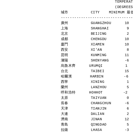
                
            
城市          CITY    MINIMUM 最低
--------------------------------
廣州          GUANGZHOU      10 
上海          SHANGHAI        9 
北京          BEIJING         2 
成都          CHENGDU        10 
廈門          XIAMEN         10 
西安          XI'AN           8 
昆明          KUNMING        11 
瀋陽          SHENYANG       -6 
烏魯木齊      URUMQI          1   
台北          TAIBEI         15 
哈爾濱        HARBIN         -6  
西寧          XINING          1 
蘭州          LANZHOU         5 
呼和浩特      HOHHOT         -2   
太原          TAIYUAN         0 
長春          CHANGCHUN      -6 
天津          TIANJIN         6 
大連          DALIAN          2 
濟南          JINAN          12 
青島          QINGDAO         5 
拉薩          LHASA          -3 