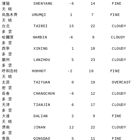
瀋陽          SHENYANG       -6       14       FINE          
天 晴
烏魯木齊      URUMQI          1        7       FINE          
天 晴
台北          TAIBEI         15       22       CLOUDY        
多 雲
哈爾濱        HARBIN         -6        9       CLOUDY        
多 雲
西寧          XINING          1       18       CLOUDY        
多 雲
蘭州          LANZHOU         5       23       CLOUDY        
多 雲
呼和浩特      HOHHOT         -2       18       FINE          
天 晴
太原          TAIYUAN         0       19       OVERCAST      
密 雲
長春          CHANGCHUN      -6       12       CLOUDY        
多 雲
天津          TIANJIN         6       17       CLOUDY        
多 雲
大連          DALIAN          2        9       FINE          
天 晴
濟南          JINAN          12       22       CLOUDY        
多 雲
青島          QINGDAO         5       11       FINE          