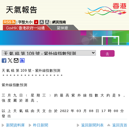
|
字型大小:
|
網頁指南
天 氣 稿 第 109 號 - 紫外線指數預測
＊
＊
＊
＊
＊
＊
＊
＊
＊
＊
＊
＊
＊
＊
＊
＊
＊
紫外線指數預測
三 月 九 日 ﹝ 星 期 三 ﹞ 的 最 高 紫 外 線 指 數 大 約 是 9 ，
強 度 屬 於 甚 高 。
以 上 天 氣 稿 由 天 文 台 於 2022 年 03 月 08 日 17 時 00 分 
發 出
新聞資料庫
昨日新聞
返回新聞列表
返回頁首