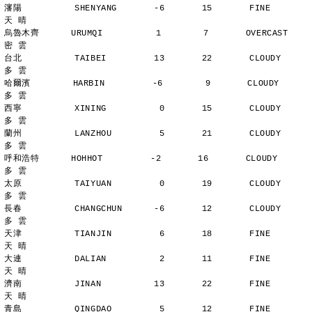
瀋陽          SHENYANG       -6       15       FINE          
天 晴
烏魯木齊      URUMQI          1        7       OVERCAST      
密 雲
台北          TAIBEI         13       22       CLOUDY        
多 雲
哈爾濱        HARBIN         -6        9       CLOUDY        
多 雲
西寧          XINING          0       15       CLOUDY        
多 雲
蘭州          LANZHOU         5       21       CLOUDY        
多 雲
呼和浩特      HOHHOT         -2       16       CLOUDY        
多 雲
太原          TAIYUAN         0       19       CLOUDY        
多 雲
長春          CHANGCHUN      -6       12       CLOUDY        
多 雲
天津          TIANJIN         6       18       FINE          
天 晴
大連          DALIAN          2       11       FINE          
天 晴
濟南          JINAN          13       22       FINE          
天 晴
青島          QINGDAO         5       12       FINE          