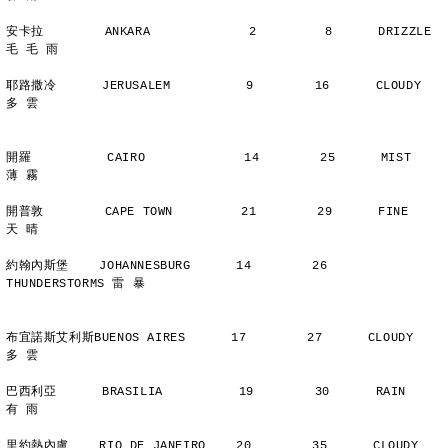
安卡拉        ANKARA             2         8      DRIZZLE    
毛 毛 雨
耶路撒冷      JERUSALEM          9        16      CLOUDY        
多 雲
開羅          CAIRO             14        25      MIST          
薄 霧
開普敦        CAPE TOWN         21        29      FINE          
天 晴
約翰內斯堡    JOHANNESBURG      14        26      
THUNDERSTORMS 雷 暴
布宜諾斯艾利斯BUENOS AIRES      17        27      CLOUDY        
多 雲
巴西利亞      BRASILIA          19        30      RAIN          
有 雨
里約熱內盧    RIO DE JANEIRO    20        35      CLOUDY        