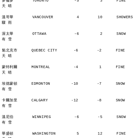
多倫多        TORONTO           -5         3      FINE          
天 晴
溫哥華        VANCOUVER          4        10      SHOWERS       
驟 雨
渥太華        OTTAWA            -6         2      SNOW          
有 雪
魁北克市      QUEBEC CITY       -6        -2      FINE          
天 晴
蒙特利爾      MONTREAL          -4         1      FINE          
天 晴
埃德蒙頓      EDMONTON         -10        -7      SNOW          
有 雪
卡爾加里      CALGARY          -12        -8      SNOW          
有 雪
溫尼伯        WINNIPEG          -6        -5      SNOW          
有 雪
華盛頓        WASHINGTON         5        12      FINE          