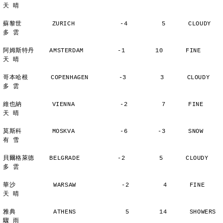
天 晴
蘇黎世        ZURICH            -4         5      CLOUDY        
多 雲
阿姆斯特丹    AMSTERDAM         -1        10      FINE          
天 晴
哥本哈根      COPENHAGEN        -3         3      CLOUDY        
多 雲
維也納        VIENNA            -2         7      FINE          
天 晴
莫斯科        MOSKVA            -6        -3      SNOW          
有 雪
貝爾格萊德    BELGRADE          -2         5      CLOUDY        
多 雲
華沙          WARSAW            -2         4      FINE          
天 晴
雅典          ATHENS             5        14      SHOWERS       
驟 雨