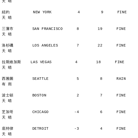
天 晴
紐約          NEW YORK           4         9      FINE          
天 晴
三藩市        SAN FRANCISCO      8        19      FINE          
天 晴
洛杉磯        LOS ANGELES        7        22      FINE          
天 晴
拉斯維加斯    LAS VEGAS          4        18      FINE          
天 晴
西雅圖        SEATTLE            5         8      RAIN          
有 雨
波士頓        BOSTON             2         7      FINE          
天 晴
芝加哥        CHICAGO           -4         6      FINE          
天 晴
底特律        DETROIT           -3         4      FINE          
天 晴