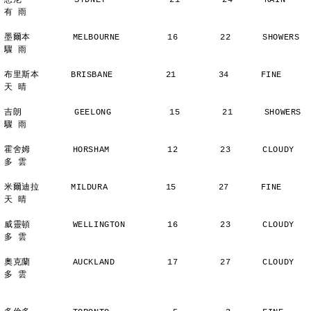
悉尼          SYDNEY            21        24      RAIN          
有 雨
墨爾本        MELBOURNE         16        22      SHOWERS       
驟 雨
布里斯本      BRISBANE          21        34      FINE          
天 晴
吉朗          GEELONG           15        21      SHOWERS       
驟 雨
霍舍姆        HORSHAM           12        23      CLOUDY        
多 雲
米爾迪拉      MILDURA           15        27      FINE          
天 晴
威靈頓        WELLINGTON        16        23      CLOUDY        
多 雲
奧克蘭        AUCKLAND          17        27      CLOUDY        
多 雲