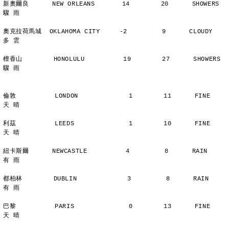
新奧爾良      NEW ORLEANS       14        20      SHOWERS       
驟 雨
奧克拉荷馬城  OKLAHOMA CITY     -2         9      CLOUDY        
多 雲
檀香山        HONOLULU          19        27      SHOWERS       
驟 雨
倫敦          LONDON             1        11      FINE          
天 晴
利茲          LEEDS              1        10      FINE          
天 晴
紐卡斯爾      NEWCASTLE          4         8      RAIN          
有 雨
都柏林        DUBLIN             3         8      RAIN          
有 雨
巴黎          PARIS              0        13      FINE          
天 晴