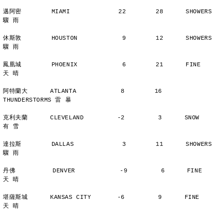
邁阿密        MIAMI             22        28      SHOWERS       
驟 雨
休斯敦        HOUSTON            9        12      SHOWERS       
驟 雨
鳳凰城        PHOENIX            6        21      FINE          
天 晴
阿特蘭大      ATLANTA            8        16      
THUNDERSTORMS 雷 暴
克利夫蘭      CLEVELAND         -2         3      SNOW          
有 雪
達拉斯        DALLAS             3        11      SHOWERS       
驟 雨
丹佛          DENVER            -9         6      FINE          
天 晴
堪薩斯城      KANSAS CITY       -6         9      FINE          
天 晴