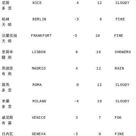
尼斯          NICE               4        12      CLOUDY        
多 雲
柏林          BERLIN            -3         9      FINE          
天 晴
法蘭克福      FRANKFURT         -3        10      FINE          
天 晴
里斯本        LISBON             9        16      SHOWERS       
驟 雨
馬德里        MADRID             4        12      RAIN          
有 雨
羅馬          ROMA               0        12      CLOUDY        
多 雲
米蘭          MILANO            -4        10      CLOUDY        
多 雲
威尼斯        VENICE             3         7      FOG           
有 霧
日內瓦        GENEVA            -3         9      FINE          