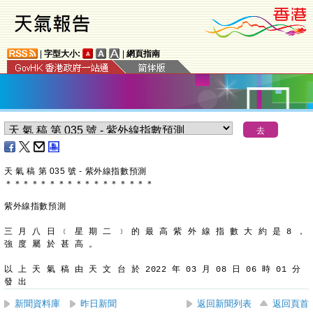
|
字型大小:
|
網頁指南
天 氣 稿 第 035 號 - 紫外線指數預測
＊
＊
＊
＊
＊
＊
＊
＊
＊
＊
＊
＊
＊
＊
＊
＊
＊
紫外線指數預測
三 月 八 日 ﹝ 星 期 二 ﹞ 的 最 高 紫 外 線 指 數 大 約 是 8 ，
強 度 屬 於 甚 高 。
以 上 天 氣 稿 由 天 文 台 於 2022 年 03 月 08 日 06 時 01 分 
發 出
新聞資料庫
昨日新聞
返回新聞列表
返回頁首