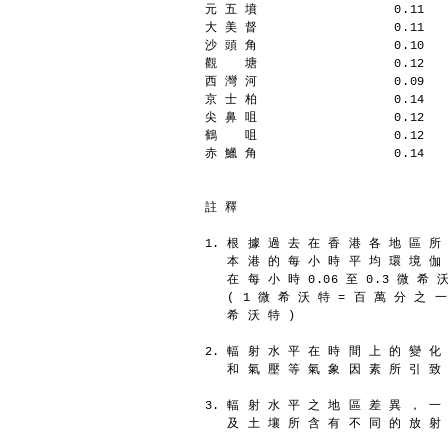
元 五 墳                  0.11
大 美 督                  0.11
沙 頭 角                  0.10
觀  　塘                  0.12
西 灣 河                  0.09
京 士 柏                  0.14
尖 鼻 咀                  0.12
鶴  　咀                  0.12
赤 鱲 角                  0.14
註 釋
1. 根 據 過 去 在 香 港 各 地 區 所
   本 港 的 每 小 時 平 均 環 境 伽
   在 每 小 時 0.06 至 0.3 微 希
   ( 1 微 希 沃 特 = 百 萬 分 之 
   希 沃 特 )
2. 輻 射 水 平 在 時 間 上 的 變 化
   和 氣 壓 等 氣 象 因 素 所 引 致
3. 輻 射 水 平 之 地 區 差 異 ， 一
   及 土 壤 所 含 有 不 同 的 放 射