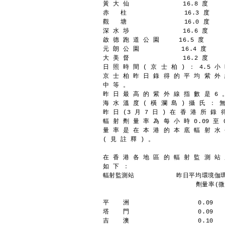
黃 大 仙              16.8 度    
赤   柱               16.3 度    
觀   塘               16.0 度    
深 水 埗              16.6 度    
啟 德 跑 道 公 園     16.5 度      
元 朗 公 園           16.4 度     
大 美 督              16.2 度    
日 照 時 間 ( 京 士 柏 ) ： 4.5 小
京 士 柏 昨 日 錄 得 的 平 均 紫 外 
中 等 。
昨 日 最 高 的 紫 外 線 指 數 是 6 
海 水 溫 度 ( 橫 瀾 島 ) 攝 氏 ： 
昨 日 (3 月 7 日 ) 在 香 港 所 錄
輻 射 劑 量 率 為 每 小 時 0.09 至 
量 率 是 在 本 港 的 本 底 輻 射 水
( 見 註 釋 ) 。
在 香 港 各 地 區 的 輻 射 監 測 站
如 下 ：
輻射監測站           昨日平均環境伽
	                 劑量率
平  　洲                  0.09
塔  　門                  0.09
吉　  澳                  0.10