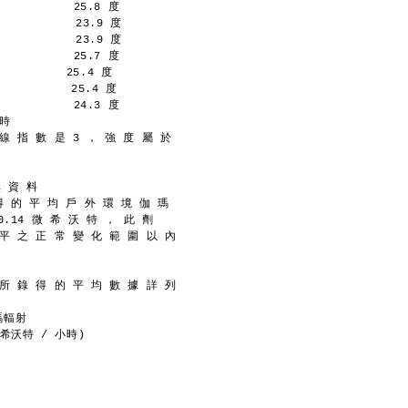
           25.8 度
           23.9 度
           23.9 度
           25.7 度
         25.4 度
          25.4 度
           24.3 度
 時
線 指 數 是 3 ， 強 度 屬 於
。
無 資 料
 得 的 平 均 戶 外 環 境 伽 瑪
0.14 微 希 沃 特 ， 此 劑
 平 之 正 常 變 化 範 圍 以 內
 所 錄 得 的 平 均 數 據 詳 列
瑪輻射
(微希沃特 / 小時)