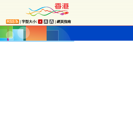
|
字型大小:
|
網頁指南