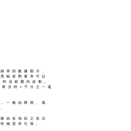
 錄 得 的 數 據 顯 示 ，
 馬 輻 射 劑 量 率 可 以
 沃 特 這 範 圍 內 波 動 。
一 希 沃 特 = 千 分 之 一 毫
 ， 一 般 由 降 雨 、 風
 。
 般 由 各 地 區 之 岩 石
 性 物 質 所 引 致 。