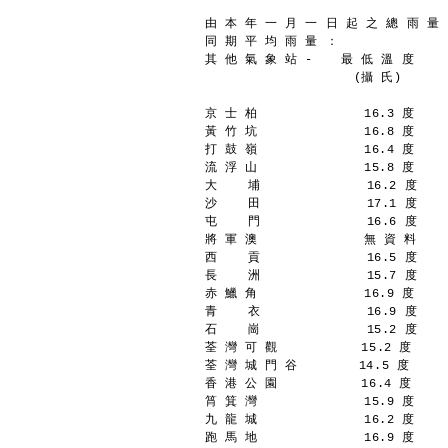
由 本 年 一 月 一 日 起 之 總 雨 量 ：
同 期 平 均 雨 量 ：               
其 他 氣 象 站 - 　 最 低 溫 度 　  
　 　 　 　 　   　 　(攝 氏)　　 　
京 士 柏              16.3 度    
黃 竹 坑              16.8 度    
打 鼓 嶺              16.4 度    
流 浮 山              15.8 度    
大    埔              16.2 度    
沙    田              17.1 度    
屯    門              16.6 度    
將 軍 澳              無 資 料    
西    貢              16.5 度    
長    洲              15.7 度    
赤 鱲 角              16.9 度    
青    衣              16.9 度    
石    崗              15.2 度    
荃 灣 可 觀           15.2 度     
荃 灣 城 門 谷        14.5 度      
香 港 公 園           16.4 度     
筲 箕 灣              15.9 度    
九 龍 城              16.2 度    
跑 馬 地              16.9 度    