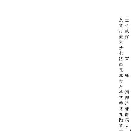
　 　
京 士 
黃 竹 
打 鼓 
流 浮 
大   
沙   
屯   
將 軍 
西   
長   
赤 鱲 
青   
石   
荃 灣 
荃 灣 
香 港 
筲 箕 
九 龍 
跑 馬 
黃 大 