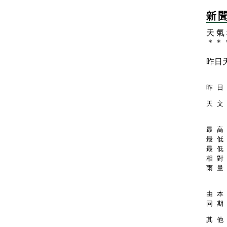
天 氣
＊
＊
昨日
昨 日 
天 文 
最 高 
最 低 
最 低 
相 對 
雨 量 
由 本 
同 期 
其 他 