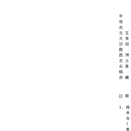
平  　
塔  　
吉　  
元 五 
大 美 
沙 頭 
觀  　
西 灣 
京 士 
尖 鼻 
鶴  　
赤 鱲 
註 釋
1. 
   
   在
   (
   希