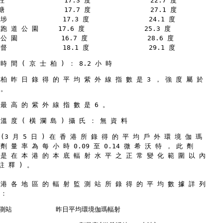
柱               17.3 度               22.7 度
塘               17.7 度               27.1 度
埗              17.3 度               24.1 度
跑 道 公 園     17.6 度               25.3 度
公 園           16.7 度               28.6 度
督              18.1 度               29.1 度
時 間 ( 京 士 柏 ) ： 8.2 小 時
 柏 昨 日 錄 得 的 平 均 紫 外 線 指 數 是 3 ， 強 度 屬 於
 。
 最 高 的 紫 外 線 指 數 是 6 。
溫 度 ( 橫 瀾 島 ) 攝 氏 ： 無 資 料
(3 月 5 日 ) 在 香 港 所 錄 得 的 平 均 戶 外 環 境 伽 瑪
劑 量 率 為 每 小 時 0.09 至 0.14 微 希 沃 特 ， 此 劑
 是 在 本 港 的 本 底 輻 射 水 平 之 正 常 變 化 範 圍 以 內
註 釋 ) 。
 港 各 地 區 的 輻 射 監 測 站 所 錄 得 的 平 均 數 據 詳 列
 ：
測站           昨日平均環境伽瑪輻射