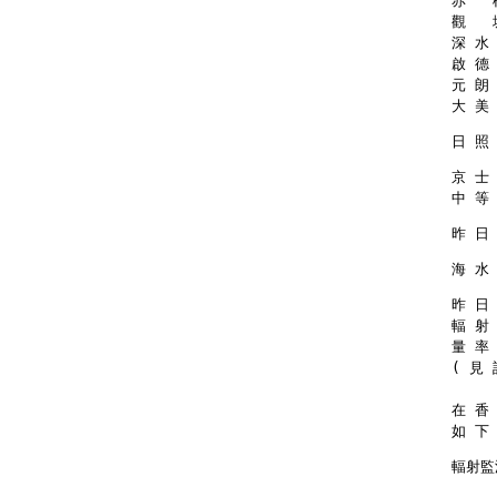
赤   
觀   
深 水 
啟 德 
元 朗 
大 美 
日 照 
京 士
中 等
昨 日
海 水 
昨 日 
輻 射 
量 率
( 見 
在 香
如 下
輻射監