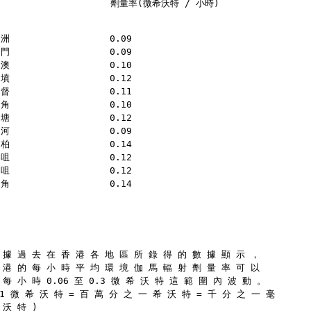
	                 劑量率(微希沃特 / 小時)
洲                  0.09
門                  0.09
澳                  0.10
墳                  0.12
督                  0.11
角                  0.10
塘                  0.12
河                  0.09
柏                  0.14
咀                  0.12
咀                  0.12
角                  0.14
根 據 過 去 在 香 港 各 地 區 所 錄 得 的 數 據 顯 示 ，
本 港 的 每 小 時 平 均 環 境 伽 馬 輻 射 劑 量 率 可 以
 每 小 時 0.06 至 0.3 微 希 沃 特 這 範 圍 內 波 動 。
 1 微 希 沃 特 = 百 萬 分 之 一 希 沃 特 = 千 分 之 一 毫
 沃 特 )