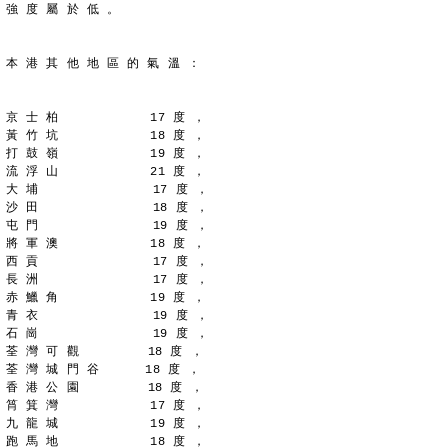
強 度 屬 於 低 。
本 港 其 他 地 區 的 氣 溫 ：
京 士 柏            17 度 ，
黃 竹 坑            18 度 ，
打 鼓 嶺            19 度 ，
流 浮 山            21 度 ，
大 埔               17 度 ，
沙 田               18 度 ，
屯 門               19 度 ，
將 軍 澳            18 度 ，
西 貢               17 度 ，
長 洲               17 度 ，
赤 鱲 角            19 度 ，
青 衣               19 度 ，
石 崗               19 度 ，
荃 灣 可 觀         18 度 ，
荃 灣 城 門 谷      18 度 ，
香 港 公 園         18 度 ，
筲 箕 灣            17 度 ，
九 龍 城            19 度 ，
跑 馬 地            18 度 ，