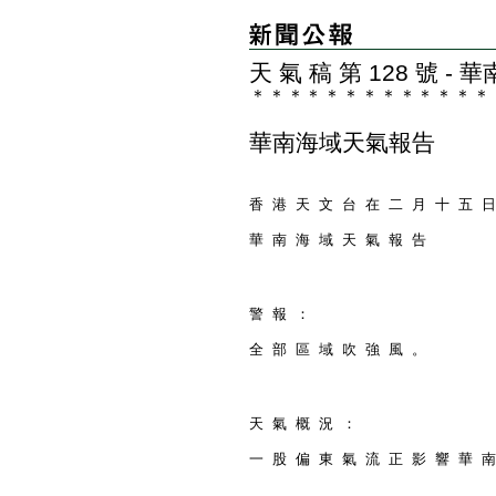
天 氣 稿 第 128 號 
＊
＊
＊
＊
＊
＊
＊
＊
＊
＊
＊
＊
＊
華南海域天氣報告
香 港 天 文 台 在 二 月 十 五 日
華 南 海 域 天 氣 報 告
警 報 ：
全 部 區 域 吹 強 風 。
天 氣 概 況 ：
一 股 偏 東 氣 流 正 影 響 華 南