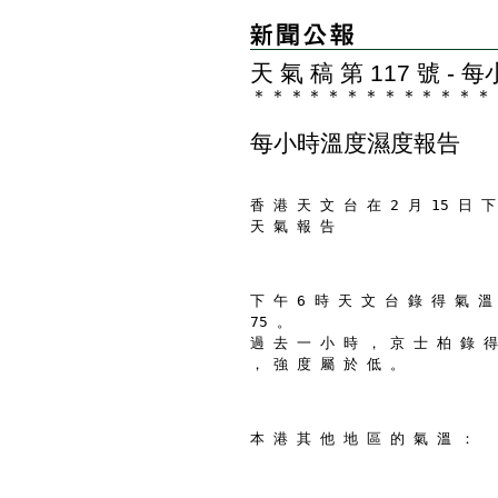
天 氣 稿 第 117 號 
＊
＊
＊
＊
＊
＊
＊
＊
＊
＊
＊
＊
＊
每小時溫度濕度報告
香 港 天 文 台 在 2 月 15 日 下
天 氣 報 告
下 午 6 時 天 文 台 錄 得 氣 溫
75 。
過 去 一 小 時 ， 京 士 柏 錄 得
， 強 度 屬 於 低 。
本 港 其 他 地 區 的 氣 溫 ：