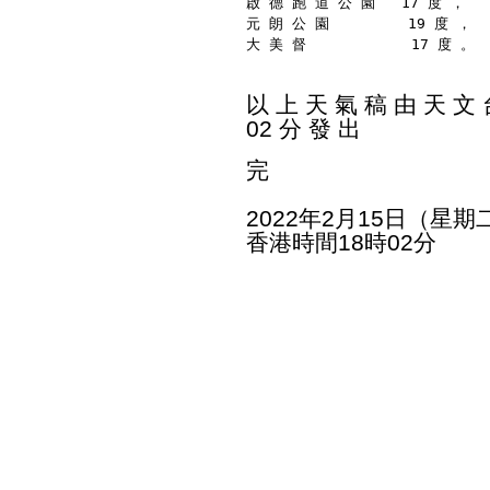
啟 德 跑 道 公 園   17 度 ，
元 朗 公 園         19 度 ，
大 美 督            17 度 。
以 上 天 氣 稿 由 天 文 台
02 分 發 出
完
2022年2月15日（星期
香港時間18時02分