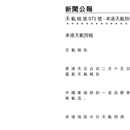
天 氣 稿 第 071 號 - 本港天氣
＊
＊
＊
＊
＊
＊
＊
＊
＊
＊
＊
＊
＊
本港天氣預報
天 氣 報 告
香 港 天 文 台 在 二 月 十 五 日
最 新 天 氣 報 告
中 國 東 南 部 的 一 道 高 壓 脊
東 氣 流 。
本 港 地 區 今 日 天 氣 預 測