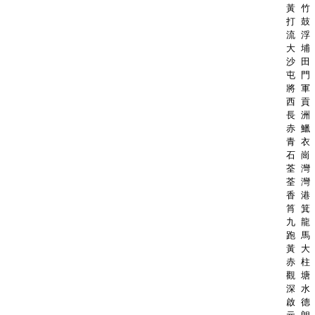
黃 竹 
打 鼓 
流 浮 
大 埔 
沙 田 
屯 門 
將 軍 
西 貢 
長 洲 
赤 鱲 
青 衣 
石 崗 
荃 灣 
荃 灣 
香 港 
筲 箕 
九 龍 
跑 馬 
黃 大 
赤 柱 
觀 塘 
深 水 
啟 德 