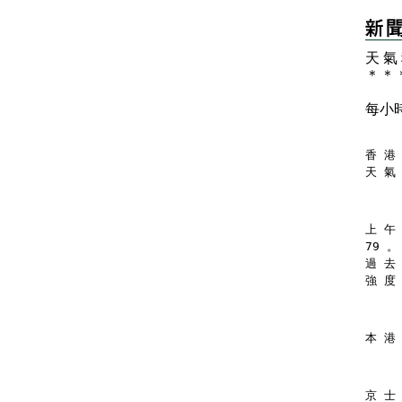
天 氣
＊
＊
每小
香 港 
天 氣
上 午 
79 。
過 去
強 度
本 港
京 士 