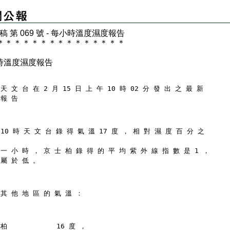
 稿 第 069 號 - 每小時溫度濕度報告
＊
＊
＊
＊
＊
＊
＊
＊
＊
＊
＊
＊
＊
＊
＊
時溫度濕度報告
天 文 台 在 2 月 15 日 上 午 10 時 02 分 發 出 之 最 新
 報 告
10 時 天 文 台 錄 得 氣 溫 17 度 ， 相 對 濕 度 百 分 之
 一 小 時 ， 京 士 柏 錄 得 的 平 均 紫 外 線 指 數 是 1 ，
 屬 於 低 。
 其 他 地 區 的 氣 溫 ：
柏            16 度 ，