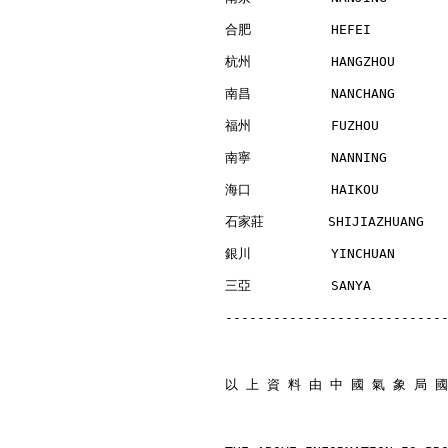
合肥          HEFEI         
杭州          HANGZHOU      
南昌          NANCHANG      
福州          FUZHOU        
南寧          NANNING       
海口          HAIKOU        
石家莊        SHIJIAZHUANG   
銀川          YINCHUAN      
三亞          SANYA         
---------------------------
以 上 資 料 由 中 國 氣 象 局 國