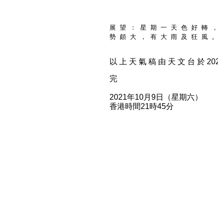
展 望 ： 星 期 一 天 色 好 轉 ，
勢 頗 大 ， 有 大 雨 及 狂 風 。
以 上 天 氣 稿 由 天 文 台 於 2021
完
2021年10月9日（星期六）
香港時間21時45分