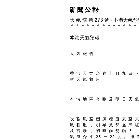
天 氣 稿 第 273 號 - 本港天氣
＊
＊
＊
＊
＊
＊
＊
＊
＊
＊
＊
＊
＊
本港天氣預報
天 氣 報 告
香 港 天 文 台 在 十 月 九 日 下
新 天 氣 報 告
本 港 地 區 今 晚 及 明 日 天 氣
吹 強 風 至 烈 風 程 度 東 至 東
風 程 度 ， 明 早 風 勢 逐 漸 緩
及 雷 暴 ， 初 時 雨 勢 頗 大 。
氣 溫 介 乎 25 至 28 度 。 海