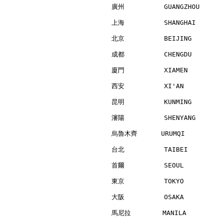
廣州          GUANGZHOU     
上海          SHANGHAI      
北京          BEIJING       
成都          CHENGDU       
廈門          XIAMEN        
西安          XI'AN         
昆明          KUNMING       
瀋陽          SHENYANG      
烏魯木齊      URUMQI          
台北          TAIBEI        
首爾          SEOUL         
東京          TOKYO         
大阪          OSAKA         
馬尼拉        MANILA         