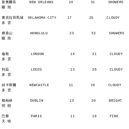
新奧爾良      NEW ORLEANS       24        31      SHOWERS       
驟 雨
奧克拉荷馬城  OKLAHOMA CITY     17        25      CLOUDY        
多 雲
檀香山        HONOLULU          23        32      SHOWERS       
驟 雨
倫敦          LONDON            14        21      CLOUDY        
多 雲
利茲          LEEDS             13        20      CLOUDY        
多 雲
紐卡斯爾      NEWCASTLE         11        19      CLOUDY        
多 雲
都柏林        DUBLIN            13        20      BRIGHT        
明 朗
巴黎          PARIS             11        19      FINE          
天 晴