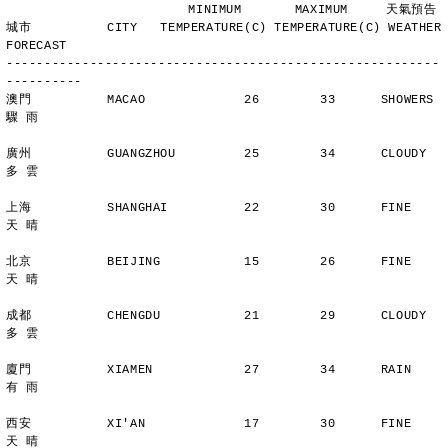
                        MINIMUM       MAXIMUM     天氣預告
城市          CITY   TEMPERATURE(C) TEMPERATURE(C) WEATHER 
FORECAST
---------------------------------------------------------
----------
澳門          MACAO             26        33      SHOWERS       
驟 雨
廣州          GUANGZHOU         25        34      CLOUDY        
多 雲
上海          SHANGHAI          22        30      FINE          
天 晴
北京          BEIJING           15        26      FINE          
天 晴
成都          CHENGDU           21        29      CLOUDY        
多 雲
廈門          XIAMEN            27        34      RAIN          
有 雨
西安          XI'AN             17        30      FINE          
天 晴