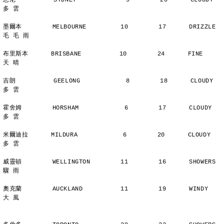
悉尼          SYDNEY             9        20      CLOUDY        
多 雲
墨爾本        MELBOURNE         10        17      DRIZZLE    
毛 毛 雨
布里斯本      BRISBANE          10        24      FINE          
天 晴
吉朗          GEELONG            8        18      CLOUDY        
多 雲
霍舍姆        HORSHAM            6        17      CLOUDY        
多 雲
米爾迪拉      MILDURA            6        20      CLOUDY        
多 雲
威靈頓        WELLINGTON        11        16      SHOWERS       
驟 雨
奧克蘭        AUCKLAND          11        19      WINDY         
大 風