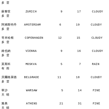
多 雲
蘇黎世        ZURICH             9        17      CLOUDY        
多 雲
阿姆斯特丹    AMSTERDAM          6        19      CLOUDY        
多 雲
哥本哈根      COPENHAGEN        12        15      CLOUDY        
多 雲
維也納        VIENNA             9        16      CLOUDY        
多 雲
莫斯科        MOSKVA             5         7      RAIN          
有 雨
貝爾格萊德    BELGRADE          11        18      CLOUDY        
多 雲
華沙          WARSAW             5        14      FINE          
天 晴
雅典          ATHENS            21        31      FINE          
天 晴