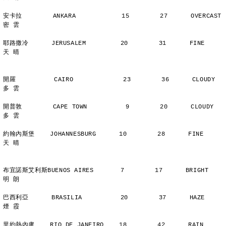
安卡拉        ANKARA            15        27      OVERCAST      
密 雲
耶路撒冷      JERUSALEM         20        31      FINE          
天 晴
開羅          CAIRO             23        36      CLOUDY        
多 雲
開普敦        CAPE TOWN          9        20      CLOUDY        
多 雲
約翰內斯堡    JOHANNESBURG      10        28      FINE          
天 晴
布宜諾斯艾利斯BUENOS AIRES       7        17      BRIGHT        
明 朗
巴西利亞      BRASILIA          20        37      HAZE          
煙 霞
里約熱內盧    RIO DE JANEIRO    18        42      RAIN          