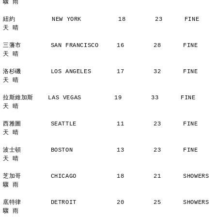
驟 雨
紐約          NEW YORK          18        23      FINE          
天 晴
三藩市        SAN FRANCISCO     16        28      FINE          
天 晴
洛杉磯        LOS ANGELES       17        32      FINE          
天 晴
拉斯維加斯    LAS VEGAS         19        33      FINE          
天 晴
西雅圖        SEATTLE           11        23      FINE          
天 晴
波士頓        BOSTON            13        23      FINE          
天 晴
芝加哥        CHICAGO           18        21      SHOWERS       
驟 雨
底特律        DETROIT           20        25      SHOWERS       
驟 雨