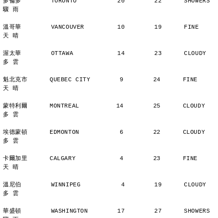
多倫多        TORONTO           20        22      SHOWERS       
驟 雨
溫哥華        VANCOUVER         10        19      FINE          
天 晴
渥太華        OTTAWA            14        23      CLOUDY        
多 雲
魁北克市      QUEBEC CITY        9        24      FINE          
天 晴
蒙特利爾      MONTREAL          14        25      CLOUDY        
多 雲
埃德蒙頓      EDMONTON           6        22      CLOUDY        
多 雲
卡爾加里      CALGARY            4        23      FINE          
天 晴
溫尼伯        WINNIPEG           4        19      CLOUDY        
多 雲
華盛頓        WASHINGTON        17        27      SHOWERS       