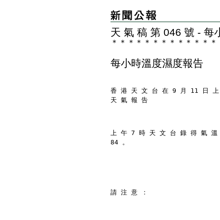
天 氣 稿 第 046 號 
＊
＊
＊
＊
＊
＊
＊
＊
＊
＊
＊
＊
＊
每小時溫度濕度報告
香 港 天 文 台 在 9 月 11 日 上
天 氣 報 告
上 午 7 時 天 文 台 錄 得 氣 溫
84 。
請 注 意 ：