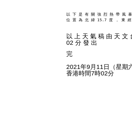
以 下 是 有 關 強 烈 熱 帶 風 暴
位 置 為 北 緯 15.7 度 ， 東 經
以 上 天 氣 稿 由 天 文 台
02 分 發 出
完
2021年9月11日（星期
香港時間7時02分