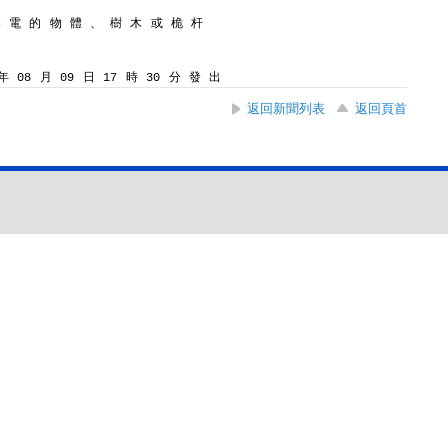
導 電 的 物 體 、 樹 木 或 桅 杆
 08 月 09 日 17 時 30 分 發 出
返回新聞列表
返回頁首