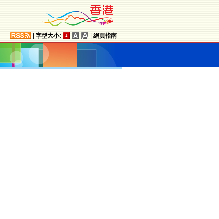
|
字型大小:
|
網頁指南