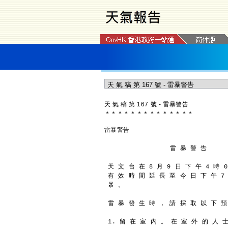
天 氣 稿 第 167 號 - 雷暴警告
＊
＊
＊
＊
＊
＊
＊
＊
＊
＊
＊
＊
＊
＊
雷暴警告
                 雷 暴 警 告
天 文 台 在 8 月 9 日 下 午 4 時 
有 效 時 間 延 長 至 今 日 下 午 7
暴 。
雷 暴 發 生 時 ， 請 採 取 以 下 預
1. 留 在 室 內 。 在 室 外 的 人 