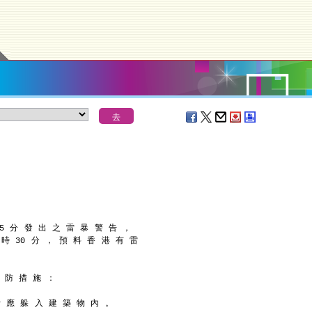
05 分 發 出 之 雷 暴 警 告 ，
 時 30 分 ， 預 料 香 港 有 雷
 防 措 施 ：
士 應 躲 入 建 築 物 內 。