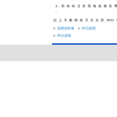
2. 切 勿 站 立 於 高 地 或 接 近 
。
以 上 天 氣 稿 由 天 文 台 於 2021 年
新聞資料庫
昨日新聞
即日新聞