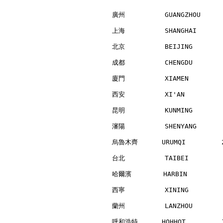
廣州          GUANGZHOU     
上海          SHANGHAI      
北京          BEIJING       
成都          CHENGDU       
廈門          XIAMEN        
西安          XI'AN         
昆明          KUNMING       
瀋陽          SHENYANG      
烏魯木齊      URUMQI         2
台北          TAIBEI        
哈爾濱        HARBIN         
西寧          XINING        
蘭州          LANZHOU       
呼和浩特      HOHHOT         1