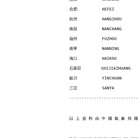
合肥          HEFEI         
杭州          HANGZHOU      
南昌          NANCHANG      
福州          FUZHOU        
南寧          NANNING       
海口          HAIKOU        
石家莊        SHIJIAZHUANG   
銀川          YINCHUAN      
三亞          SANYA         
---------------------------
以 上 資 料 由 中 國 氣 象 局 國