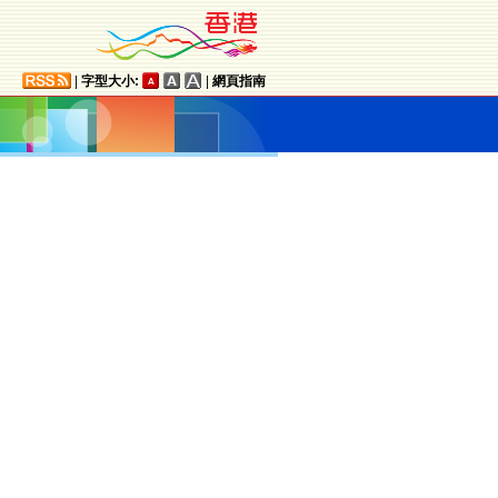
|
字型大小:
|
網頁指南