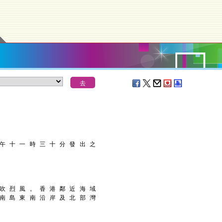
 午 十 一 時 三 十 分 發 出 之
 吹 烈 風 。 香 港 鄰 近 海 域
 南 島 東 南 沿 岸 及 北 部 灣