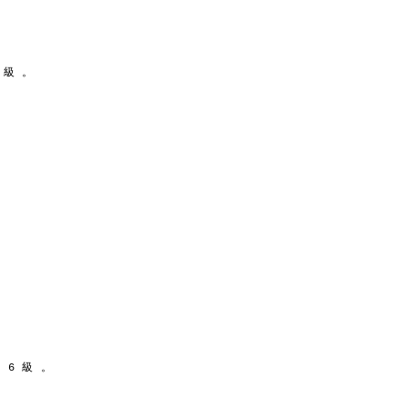
 級 。
 6 級 。