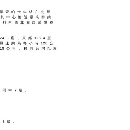
 暴 查 帕 卡 集 結 在 北 緯
， 其 中 心 附 近 最 高 持 續
預 料 向 西 北 偏 西 緩 慢 移
4.5 度 ， 東 經 128.4 度
風 速 約 為 每 小 時 120 公
15 公 里 ， 移 向 台 灣 以 東
時 間 中 7 級 。
 6 級 。