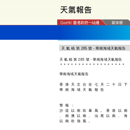
天 氣 稿 第 285 號 - 華南海域天氣報告
＊
＊
＊
＊
＊
＊
＊
＊
＊
＊
＊
＊
＊
＊
＊
＊
＊
＊
華南海域天氣報告
香 港 天 文 台 在 七 月 二 十 日 下
華 南 海 域 天 氣 報 告
警 報 ：
沙 堤 以 南 吹 暴 風 。 香 港 以 南
、 南 澳 以 南 、 汕 尾 以 南 、 海
以 南 吹 強 風 。