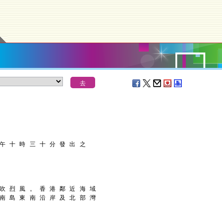
 午 十 時 三 十 分 發 出 之
 吹 烈 風 。 香 港 鄰 近 海 域
 南 島 東 南 沿 岸 及 北 部 灣