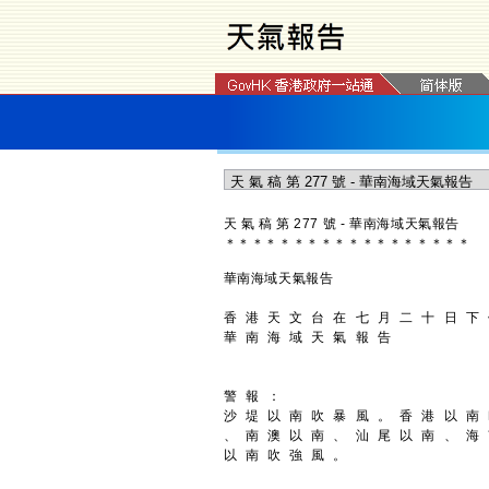
天 氣 稿 第 277 號 - 華南海域天氣報告
＊
＊
＊
＊
＊
＊
＊
＊
＊
＊
＊
＊
＊
＊
＊
＊
＊
＊
華南海域天氣報告
香 港 天 文 台 在 七 月 二 十 日 下
華 南 海 域 天 氣 報 告
警 報 ：
沙 堤 以 南 吹 暴 風 。 香 港 以 南
、 南 澳 以 南 、 汕 尾 以 南 、 海
以 南 吹 強 風 。