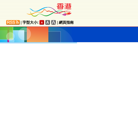
|
字型大小:
|
網頁指南