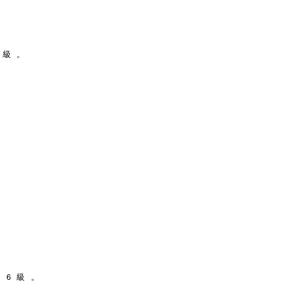
 級 。
 6 級 。