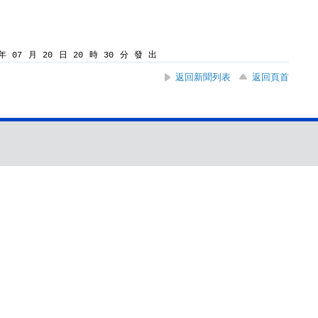
 07 月 20 日 20 時 30 分 發 出
返回新聞列表
返回頁首