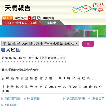
|
字型大小:
|
網頁指南
天 氣 稿 第 245 號 - 發出/取消熱帶氣旋警告信號
＊
＊
＊
＊
＊
＊
＊
＊
＊
＊
＊
＊
＊
＊
＊
＊
＊
＊
＊
＊
＊
＊
發出/取消熱帶氣旋警告信號
所 有 熱 帶 氣 旋 警 告 信 號 在 下 午 7 時 40 分 取 消 。
以 上 天 氣 稿 由 天 文 台 於 2021 年 07 月 20 日 19 時 40 分 
發 出
新聞資料庫
昨日新聞
返回新聞列表
返回頁首
即日新聞