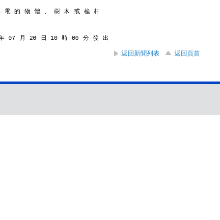
導 電 的 物 體 、 樹 木 或 桅 杆
 07 月 20 日 10 時 00 分 發 出
返回新聞列表
返回頁首