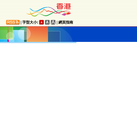
|
字型大小:
|
網頁指南