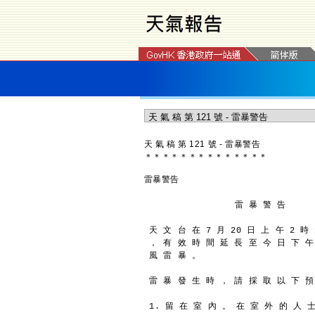
天 氣 稿 第 121 號 - 雷暴警告
＊
＊
＊
＊
＊
＊
＊
＊
＊
＊
＊
＊
＊
＊
雷暴警告
                 雷 暴 警 告
天 文 台 在 7 月 20 日 上 午 2 時
， 有 效 時 間 延 長 至 今 日 下 午
風 雷 暴 。
雷 暴 發 生 時 ， 請 採 取 以 下 預
1. 留 在 室 內 。 在 室 外 的 人 