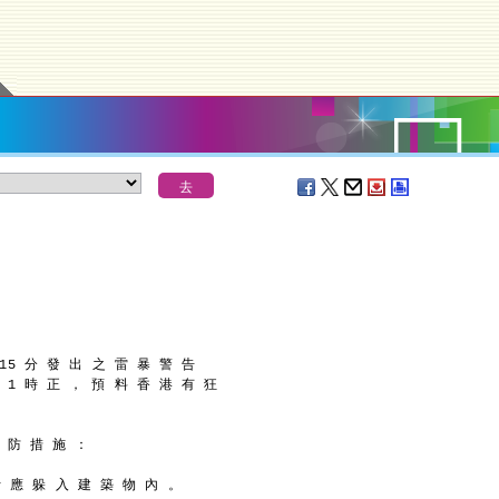
 15 分 發 出 之 雷 暴 警 告
 1 時 正 ， 預 料 香 港 有 狂
 防 措 施 ：
士 應 躲 入 建 築 物 內 。