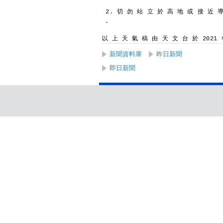
2. 切 勿 站 立 於 高 地 或 接 近 
。
以 上 天 氣 稿 由 天 文 台 於 2021 年
新聞資料庫
昨日新聞
即日新聞