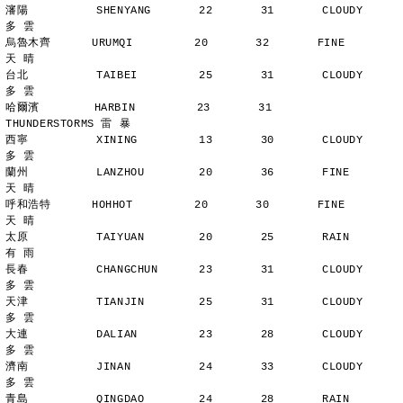
瀋陽          SHENYANG       22       31       CLOUDY        
多 雲
烏魯木齊      URUMQI         20       32       FINE          
天 晴
台北          TAIBEI         25       31       CLOUDY        
多 雲
哈爾濱        HARBIN         23       31       
THUNDERSTORMS 雷 暴
西寧          XINING         13       30       CLOUDY        
多 雲
蘭州          LANZHOU        20       36       FINE          
天 晴
呼和浩特      HOHHOT         20       30       FINE          
天 晴
太原          TAIYUAN        20       25       RAIN          
有 雨
長春          CHANGCHUN      23       31       CLOUDY        
多 雲
天津          TIANJIN        25       31       CLOUDY        
多 雲
大連          DALIAN         23       28       CLOUDY        
多 雲
濟南          JINAN          24       33       CLOUDY        
多 雲
青島          QINGDAO        24       28       RAIN          