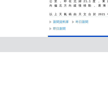
公 里 ， 即 在 北 緯 21.1 度 ， 東 
向 偏 北 方 向 緩 慢 移 動 ， 逐 漸
以 上 天 氣 稿 由 天 文 台 於 2021 年
新聞資料庫
昨日新聞
即日新聞