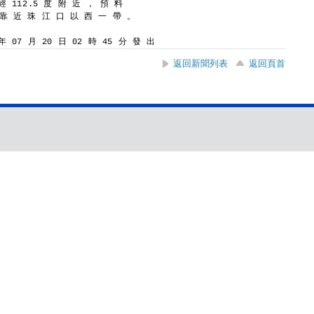
經 112.5 度 附 近 ， 預 料
 靠 近 珠 江 口 以 西 一 帶 。
 07 月 20 日 02 時 45 分 發 出
返回新聞列表
返回頁首