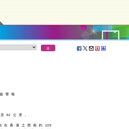
 旋 警 報
 至 62 公 里 。
結 在 香 港 之 西 南 約 220