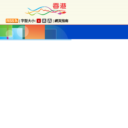
|
字型大小:
|
網頁指南