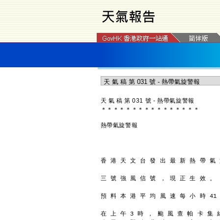
天 氣 稿 第 031 號 - 熱帶氣旋警報
＊
＊
＊
＊
＊
＊
＊
＊
＊
＊
＊
＊
＊
＊
＊
＊
熱帶氣旋警報
香 港 天 文 台 發 出 最 新 熱 帶 氣
三 號 強 風 信 號 ， 現 正 生 效 。
預 料 本 港 平 均 風 速 每 小 時 41
在 上 午 3 時 ， 颱 風 查 帕 卡 集 