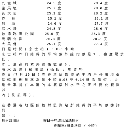
九 龍 城              24.5 度               28.4 度
跑 馬 地              25.7 度               28.6 度
黃 大 仙              25.1 度               28.2 度
赤   柱               25.1 度               28.1 度
觀   塘               24.6 度               27.7 度
深 水 埗              24.8 度               28.6 度
啟 德 跑 道 公 園     25.0 度               28.3 度
元 朗 公 園           25.3 度               28.2 度
大 美 督              25.1 度               27.4 度
日 照 時 間 ( 京 士 柏 ) ： 0.3 小 時
京 士 柏 昨 日 錄 得 的 平 均 紫 外 線 指 數 是 1 ， 強 度 屬 於
低 。
昨 日 最 高 的 紫 外 線 指 數 是 6 。
海 水 溫 度 ( 橫 瀾 島 ) 攝 氏 ： 無 資 料
昨 日 (7 月 19 日 ) 在 香 港 所 錄 得 的 平 均 戶 外 環 境 伽
瑪 輻 射 劑 量 率 為 每 小 時 0.08 至 0.14 微 希 沃 特 ， 此
劑 量 率 是 在 本 港 的 本 底 輻 射 水 平 之 正 常 變 化 範 圍 
以
內 ( 見 註 釋 ) 。
在 香 港 各 地 區 的 輻 射 監 測 站 所 錄 得 的 平 均 數 據 詳 
列
如 下 ：
輻射監測站           昨日平均環境伽瑪輻射
	                 劑量率(微希沃特 / 小時)