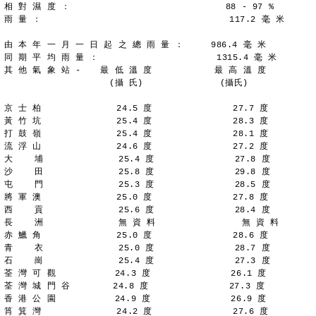
相 對 濕 度 ：                             88 - 97 %
雨 量 ：                                   117.2 毫 米
由 本 年 一 月 一 日 起 之 總 雨 量 ：     986.4 毫 米
同 期 平 均 雨 量 ：                      1315.4 毫 米
其 他 氣 象 站 - 　 最 低 溫 度 　         最 高 溫 度
　 　 　 　 　   　 　(攝 氏)　　 　   　 　 (攝氏)
京 士 柏              24.5 度               27.7 度
黃 竹 坑              25.4 度               28.3 度
打 鼓 嶺              25.4 度               28.1 度
流 浮 山              24.6 度               27.2 度
大    埔              25.4 度               27.8 度
沙    田              25.8 度               29.8 度
屯    門              25.3 度               28.5 度
將 軍 澳              25.0 度               27.8 度
西    貢              25.6 度               28.4 度
長    洲              無 資 料                無 資 料
赤 鱲 角              25.0 度               28.6 度
青    衣              25.0 度               28.7 度
石    崗              25.4 度               27.3 度
荃 灣 可 觀           24.3 度               26.1 度
荃 灣 城 門 谷        24.8 度               27.3 度
香 港 公 園           24.9 度               26.9 度
筲 箕 灣              24.2 度               27.6 度