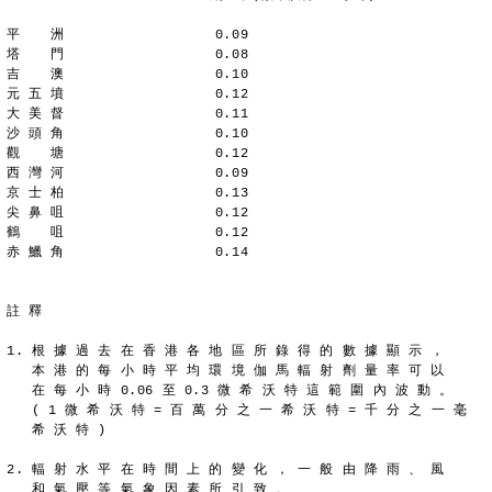
平  　洲                  0.09
塔  　門                  0.08
吉　  澳                  0.10
元 五 墳                  0.12
大 美 督                  0.11
沙 頭 角                  0.10
觀  　塘                  0.12
西 灣 河                  0.09
京 士 柏                  0.13
尖 鼻 咀                  0.12
鶴  　咀                  0.12
赤 鱲 角                  0.14
註 釋
1. 根 據 過 去 在 香 港 各 地 區 所 錄 得 的 數 據 顯 示 ，
   本 港 的 每 小 時 平 均 環 境 伽 馬 輻 射 劑 量 率 可 以
   在 每 小 時 0.06 至 0.3 微 希 沃 特 這 範 圍 內 波 動 。
   ( 1 微 希 沃 特 = 百 萬 分 之 一 希 沃 特 = 千 分 之 一 毫
   希 沃 特 )
2. 輻 射 水 平 在 時 間 上 的 變 化 ， 一 般 由 降 雨 、 風
   和 氣 壓 等 氣 象 因 素 所 引 致 。