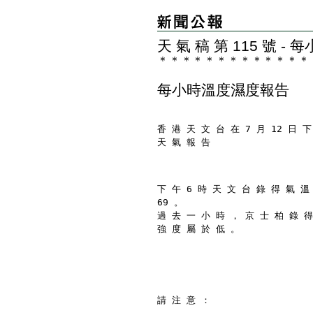
天 氣 稿 第 115 號 
＊
＊
＊
＊
＊
＊
＊
＊
＊
＊
＊
＊
＊
每小時溫度濕度報告
香 港 天 文 台 在 7 月 12 日 下
天 氣 報 告
下 午 6 時 天 文 台 錄 得 氣 溫
69 。
過 去 一 小 時 ， 京 士 柏 錄 得
強 度 屬 於 低 。
請 注 意 ：