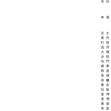
水 分
本 港
京 士 
黃 竹 
打 鼓 
流 浮 
大 埔 
沙 田 
屯 門 
將 軍 
西 貢 
長 洲 
赤 鱲 
青 衣 
石 崗 
荃 灣 
荃 灣 
香 港 
筲 箕 