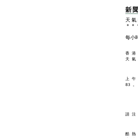
天 氣
＊
＊
每小
香 港 
天 氣
上 午
83 。
請 注
酷 熱