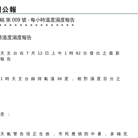
 稿 第 009 號 - 每小時溫度濕度報告
＊
＊
＊
＊
＊
＊
＊
＊
＊
＊
＊
＊
＊
＊
＊
時溫度濕度報告
天 文 台 在 7 月 12 日 上 午 1 時 02 分 發 出 之 最 新
 報 告
 1 時 天 文 台 錄 得 氣 溫 30 度 ， 相 對 濕 度 百 分 之
 意 ：
 天 氣 警 告 現 正 生 效 ， 市 民 應 慎 防 中 暑 ， 多 補 充