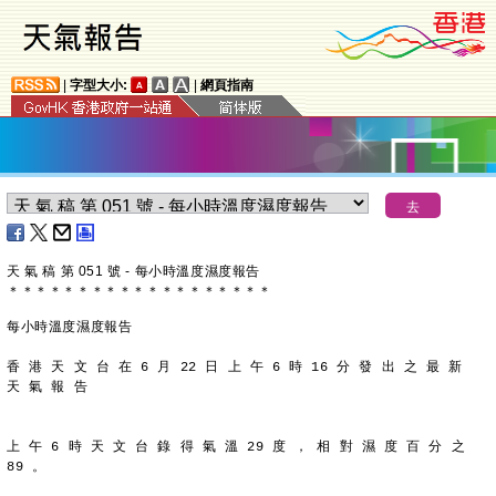
|
字型大小:
|
網頁指南
天 氣 稿 第 051 號 - 每小時溫度濕度報告
＊
＊
＊
＊
＊
＊
＊
＊
＊
＊
＊
＊
＊
＊
＊
＊
＊
＊
＊
每小時溫度濕度報告
香 港 天 文 台 在 6 月 22 日 上 午 6 時 16 分 發 出 之 最 新
天 氣 報 告
上 午 6 時 天 文 台 錄 得 氣 溫 29 度 ， 相 對 濕 度 百 分 之
89 。