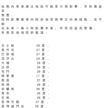
短 期 內 香 港 廣 泛 地 區 可 能 受 大 雨 影 響 ， 市 民 應 提 
高
警 覺 。
現 時 影 響 廣 東 內 陸 的 強 雷 雨 帶 正 向 南 移 動 ， 並 可 
能
在 未 來 一 兩 小 時 影 響 本 港 。 巿 民 請 提 高 警 惕 。
本 港 其 他 地 區 的 氣 溫 ：
京 士 柏            28 度 ，
黃 竹 坑            27 度 ，
打 鼓 嶺            27 度 ，
流 浮 山            29 度 ，
大 埔               29 度 ，
沙 田               29 度 ，
屯 門               29 度 ，
將 軍 澳            // 度 ，
西 貢               27 度 ，
長 洲               28 度 ，
赤 鱲 角            30 度 ，
青 衣               29 度 ，
石 崗               28 度 ，
荃 灣 可 觀         27 度 ，
荃 灣 城 門 谷      28 度 ，