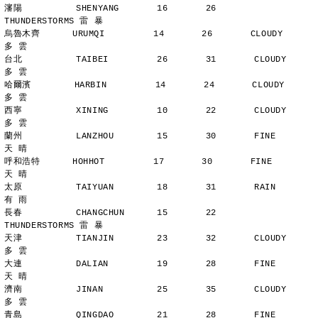
瀋陽          SHENYANG       16       26       
THUNDERSTORMS 雷 暴
烏魯木齊      URUMQI         14       26       CLOUDY        
多 雲
台北          TAIBEI         26       31       CLOUDY        
多 雲
哈爾濱        HARBIN         14       24       CLOUDY        
多 雲
西寧          XINING         10       22       CLOUDY        
多 雲
蘭州          LANZHOU        15       30       FINE          
天 晴
呼和浩特      HOHHOT         17       30       FINE          
天 晴
太原          TAIYUAN        18       31       RAIN          
有 雨
長春          CHANGCHUN      15       22       
THUNDERSTORMS 雷 暴
天津          TIANJIN        23       32       CLOUDY        
多 雲
大連          DALIAN         19       28       FINE          
天 晴
濟南          JINAN          25       35       CLOUDY        
多 雲
青島          QINGDAO        21       28       FINE          