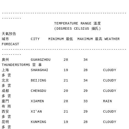
---------------------------------------------------------
---------
                        TEMPERATURE RANGE 溫度
                        (DEGREES CELSIUS 攝氏)      
天氣預告
城市          CITY    MINIMUM 最低  MAXIMUM 最高 WEATHER 
FORECAST
---------------------------------------------------------
---------
廣州          GUANGZHOU      28       34       
THUNDERSTORMS 雷 暴
上海          SHANGHAI       19       28       CLOUDY        
多 雲
北京          BEIJING        21       34       CLOUDY        
多 雲
成都          CHENGDU        20       29       CLOUDY        
多 雲
廈門          XIAMEN         28       33       RAIN          
有 雨
西安          XI'AN          21       29       CLOUDY        
多 雲
昆明          KUNMING        19       28       CLOUDY        
多 雲