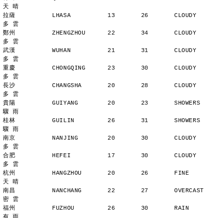
天 晴
拉薩          LHASA          13       26       CLOUDY        
多 雲
鄭州          ZHENGZHOU      22       34       CLOUDY        
多 雲
武漢          WUHAN          21       31       CLOUDY        
多 雲
重慶          CHONGQING      23       30       CLOUDY        
多 雲
長沙          CHANGSHA       20       28       CLOUDY        
多 雲
貴陽          GUIYANG        20       23       SHOWERS       
驟 雨
桂林          GUILIN         26       31       SHOWERS       
驟 雨
南京          NANJING        20       30       CLOUDY        
多 雲
合肥          HEFEI          17       30       CLOUDY        
多 雲
杭州          HANGZHOU       20       26       FINE          
天 晴
南昌          NANCHANG       22       27       OVERCAST      
密 雲
福州          FUZHOU         26       30       RAIN          
有 雨