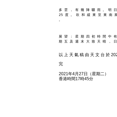
多 雲 ， 有 幾 陣 驟 雨 。 明 日
25 度 。 吹 和 緩 東 至 東 南 
。
展 望 ： 星 期 四 初 時 間 中 有
期 五 及 週 末 大 致 天 晴 ， 日
以 上 天 氣 稿 由 天 文 台 於 2021
完
2021年4月27日（星期二）
香港時間17時45分