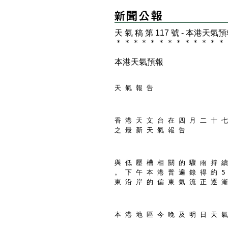
天 氣 稿 第 117 號 - 本港天氣
＊
＊
＊
＊
＊
＊
＊
＊
＊
＊
＊
＊
＊
本港天氣預報
天 氣 報 告
香 港 天 文 台 在 四 月 二 十 七
之 最 新 天 氣 報 告
與 低 壓 槽 相 關 的 驟 雨 持 續
。 下 午 本 港 普 遍 錄 得 約 5
東 沿 岸 的 偏 東 氣 流 正 逐 漸
本 港 地 區 今 晚 及 明 日 天 氣