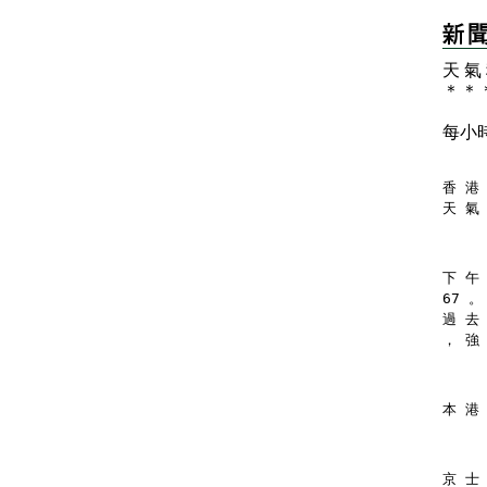
天 氣
＊
＊
每小
香 港 
天 氣
下 午
67 。
過 去
， 強
本 港
京 士 