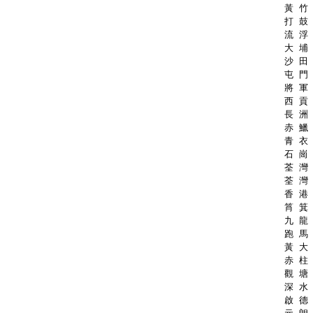
黃 竹 
打 鼓 
流 浮 
大 埔 
沙 田 
屯 門 
將 軍 
西 貢 
長 洲 
赤 鱲 
青 衣 
石 崗 
荃 灣 
荃 灣 
香 港 
筲 箕 
九 龍 
跑 馬 
黃 大 
赤 柱 
觀 塘 
深 水 
啟 德 