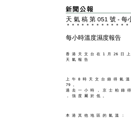
天 氣 稿 第 051 號 
＊
＊
＊
＊
＊
＊
＊
＊
＊
＊
＊
＊
＊
每小時溫度濕度報告
香 港 天 文 台 在 1 月 26 日 上
天 氣 報 告
上 午 8 時 天 文 台 錄 得 氣 溫
79 。
過 去 一 小 時 ， 京 士 柏 錄 得
， 強 度 屬 於 低 。
本 港 其 他 地 區 的 氣 溫 ：