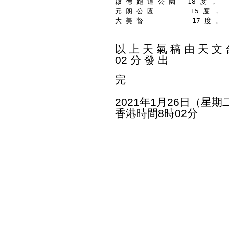
啟 德 跑 道 公 園   18 度 ，
元 朗 公 園         15 度 ，
大 美 督            17 度 。
以 上 天 氣 稿 由 天 文 台
02 分 發 出
完
2021年1月26日（星期
香港時間8時02分