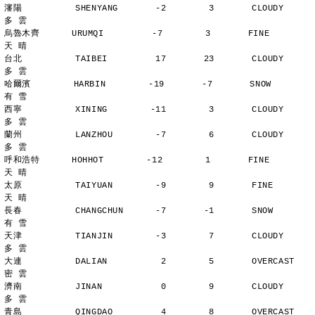
瀋陽          SHENYANG       -2        3       CLOUDY        
多 雲
烏魯木齊      URUMQI         -7        3       FINE          
天 晴
台北          TAIBEI         17       23       CLOUDY        
多 雲
哈爾濱        HARBIN        -19       -7       SNOW          
有 雪
西寧          XINING        -11        3       CLOUDY        
多 雲
蘭州          LANZHOU        -7        6       CLOUDY        
多 雲
呼和浩特      HOHHOT        -12        1       FINE          
天 晴
太原          TAIYUAN        -9        9       FINE          
天 晴
長春          CHANGCHUN      -7       -1       SNOW          
有 雪
天津          TIANJIN        -3        7       CLOUDY        
多 雲
大連          DALIAN          2        5       OVERCAST      
密 雲
濟南          JINAN           0        9       CLOUDY        
多 雲
青島          QINGDAO         4        8       OVERCAST      