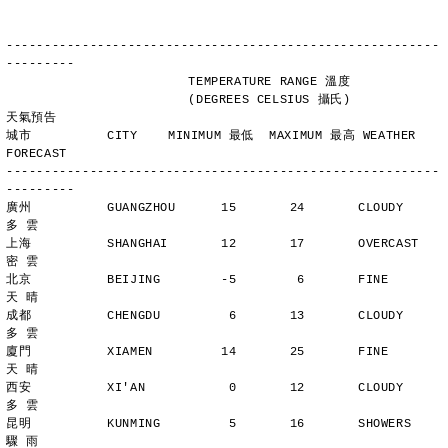
---------------------------------------------------------
---------
                        TEMPERATURE RANGE 溫度
                        (DEGREES CELSIUS 攝氏)      
天氣預告
城市          CITY    MINIMUM 最低  MAXIMUM 最高 WEATHER 
FORECAST
---------------------------------------------------------
---------
廣州          GUANGZHOU      15       24       CLOUDY        
多 雲
上海          SHANGHAI       12       17       OVERCAST      
密 雲
北京          BEIJING        -5        6       FINE          
天 晴
成都          CHENGDU         6       13       CLOUDY        
多 雲
廈門          XIAMEN         14       25       FINE          
天 晴
西安          XI'AN           0       12       CLOUDY        
多 雲
昆明          KUNMING         5       16       SHOWERS       
驟 雨