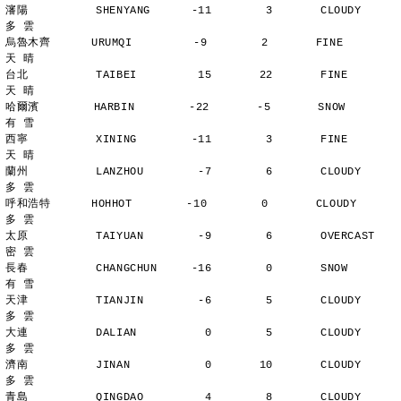
瀋陽          SHENYANG      -11        3       CLOUDY        
多 雲
烏魯木齊      URUMQI         -9        2       FINE          
天 晴
台北          TAIBEI         15       22       FINE          
天 晴
哈爾濱        HARBIN        -22       -5       SNOW          
有 雪
西寧          XINING        -11        3       FINE          
天 晴
蘭州          LANZHOU        -7        6       CLOUDY        
多 雲
呼和浩特      HOHHOT        -10        0       CLOUDY        
多 雲
太原          TAIYUAN        -9        6       OVERCAST      
密 雲
長春          CHANGCHUN     -16        0       SNOW          
有 雪
天津          TIANJIN        -6        5       CLOUDY        
多 雲
大連          DALIAN          0        5       CLOUDY        
多 雲
濟南          JINAN           0       10       CLOUDY        
多 雲
青島          QINGDAO         4        8       CLOUDY        