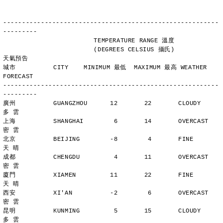
---------------------------------------------------------
---------
                        TEMPERATURE RANGE 溫度
                        (DEGREES CELSIUS 攝氏)      
天氣預告
城市          CITY    MINIMUM 最低  MAXIMUM 最高 WEATHER 
FORECAST
---------------------------------------------------------
---------
廣州          GUANGZHOU      12       22       CLOUDY        
多 雲
上海          SHANGHAI        6       14       OVERCAST      
密 雲
北京          BEIJING        -8        4       FINE          
天 晴
成都          CHENGDU         4       11       OVERCAST      
密 雲
廈門          XIAMEN         11       22       FINE          
天 晴
西安          XI'AN          -2        6       OVERCAST      
密 雲
昆明          KUNMING         5       15       CLOUDY        
多 雲