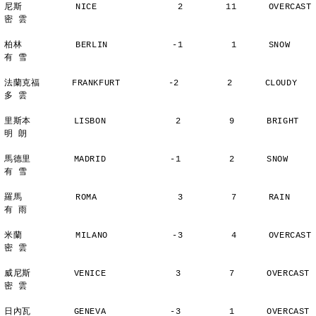
尼斯          NICE               2        11      OVERCAST      
密 雲
柏林          BERLIN            -1         1      SNOW          
有 雪
法蘭克福      FRANKFURT         -2         2      CLOUDY        
多 雲
里斯本        LISBON             2         9      BRIGHT        
明 朗
馬德里        MADRID            -1         2      SNOW          
有 雪
羅馬          ROMA               3         7      RAIN          
有 雨
米蘭          MILANO            -3         4      OVERCAST      
密 雲
威尼斯        VENICE             3         7      OVERCAST      
密 雲
日內瓦        GENEVA            -3         1      OVERCAST      