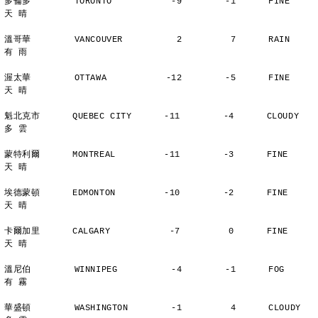
多倫多        TORONTO           -9        -1      FINE          
天 晴
溫哥華        VANCOUVER          2         7      RAIN          
有 雨
渥太華        OTTAWA           -12        -5      FINE          
天 晴
魁北克市      QUEBEC CITY      -11        -4      CLOUDY        
多 雲
蒙特利爾      MONTREAL         -11        -3      FINE          
天 晴
埃德蒙頓      EDMONTON         -10        -2      FINE          
天 晴
卡爾加里      CALGARY           -7         0      FINE          
天 晴
溫尼伯        WINNIPEG          -4        -1      FOG           
有 霧
華盛頓        WASHINGTON        -1         4      CLOUDY        