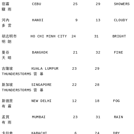
宿霧          CEBU              25        29      SHOWERS       
驟 雨
河內          HANOI              9        13      CLOUDY        
多 雲
胡志明市      HO CHI MINH CITY  24        31      BRIGHT        
明 朗
曼谷          BANGKOK           21        32      FINE          
天 晴
吉隆坡        KUALA LUMPUR      23        29      
THUNDERSTORMS 雷 暴
新加坡        SINGAPORE         22        28      
THUNDERSTORMS 雷 暴
新德里        NEW DELHI         12        18      FOG           
有 霧
孟買          MUMBAI            23        31      RAIN          
有 雨
卡拉奇        KARACHI            6        24      DRY           