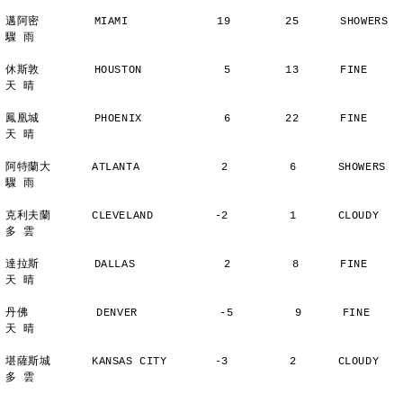
邁阿密        MIAMI             19        25      SHOWERS       
驟 雨
休斯敦        HOUSTON            5        13      FINE          
天 晴
鳳凰城        PHOENIX            6        22      FINE          
天 晴
阿特蘭大      ATLANTA            2         6      SHOWERS       
驟 雨
克利夫蘭      CLEVELAND         -2         1      CLOUDY        
多 雲
達拉斯        DALLAS             2         8      FINE          
天 晴
丹佛          DENVER            -5         9      FINE          
天 晴
堪薩斯城      KANSAS CITY       -3         2      CLOUDY        
多 雲