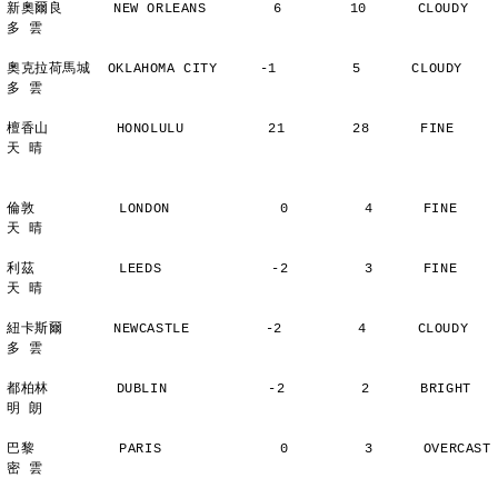
新奧爾良      NEW ORLEANS        6        10      CLOUDY        
多 雲
奧克拉荷馬城  OKLAHOMA CITY     -1         5      CLOUDY        
多 雲
檀香山        HONOLULU          21        28      FINE          
天 晴
倫敦          LONDON             0         4      FINE          
天 晴
利茲          LEEDS             -2         3      FINE          
天 晴
紐卡斯爾      NEWCASTLE         -2         4      CLOUDY        
多 雲
都柏林        DUBLIN            -2         2      BRIGHT        
明 朗
巴黎          PARIS              0         3      OVERCAST      
密 雲