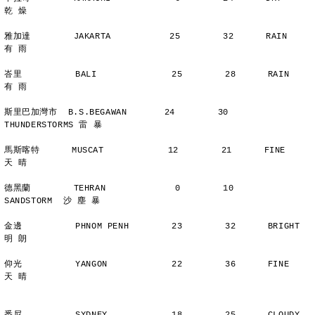
乾 燥
雅加達        JAKARTA           25        32      RAIN          
有 雨
峇里          BALI              25        28      RAIN          
有 雨
斯里巴加灣市  B.S.BEGAWAN       24        30      
THUNDERSTORMS 雷 暴
馬斯喀特      MUSCAT            12        21      FINE          
天 晴
德黑蘭        TEHRAN             0        10      
SANDSTORM  沙 塵 暴
金邊          PHNOM PENH        23        32      BRIGHT        
明 朗
仰光          YANGON            22        36      FINE          
天 晴