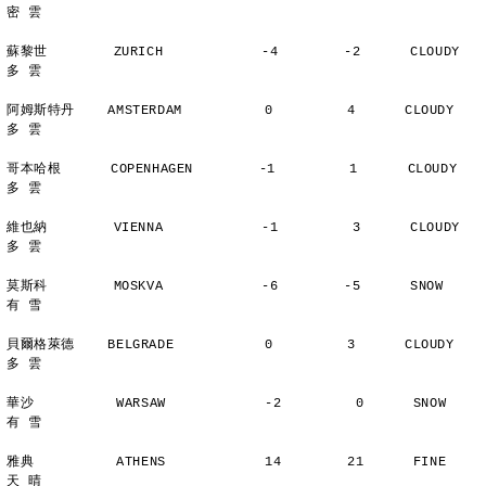
密 雲
蘇黎世        ZURICH            -4        -2      CLOUDY        
多 雲
阿姆斯特丹    AMSTERDAM          0         4      CLOUDY        
多 雲
哥本哈根      COPENHAGEN        -1         1      CLOUDY        
多 雲
維也納        VIENNA            -1         3      CLOUDY        
多 雲
莫斯科        MOSKVA            -6        -5      SNOW          
有 雪
貝爾格萊德    BELGRADE           0         3      CLOUDY        
多 雲
華沙          WARSAW            -2         0      SNOW          
有 雪
雅典          ATHENS            14        21      FINE          
天 晴