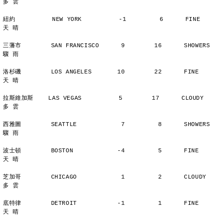
多 雲
紐約          NEW YORK          -1         6      FINE          
天 晴
三藩市        SAN FRANCISCO      9        16      SHOWERS       
驟 雨
洛杉磯        LOS ANGELES       10        22      FINE          
天 晴
拉斯維加斯    LAS VEGAS          5        17      CLOUDY        
多 雲
西雅圖        SEATTLE            7         8      SHOWERS       
驟 雨
波士頓        BOSTON            -4         5      FINE          
天 晴
芝加哥        CHICAGO            1         2      CLOUDY        
多 雲
底特律        DETROIT           -1         1      FINE          
天 晴