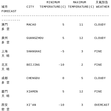
                        MINIMUM       MAXIMUM     天氣預告
城市          CITY   TEMPERATURE(C) TEMPERATURE(C) WEATHER 
FORECAST
---------------------------------------------------------
----------
澳門          MACAO              5        11      CLOUDY        
多 雲
廣州          GUANGZHOU          5        12      CLOUDY        
多 雲
上海          SHANGHAI          -5         3      FINE          
天 晴
北京          BEIJING          -10         2      FINE          
天 晴
成都          CHENGDU            0         5      CLOUDY        
多 雲
廈門          XIAMEN             5        12      FINE          
天 晴
西安          XI'AN            -10         3      OVERCAST      
密 雲