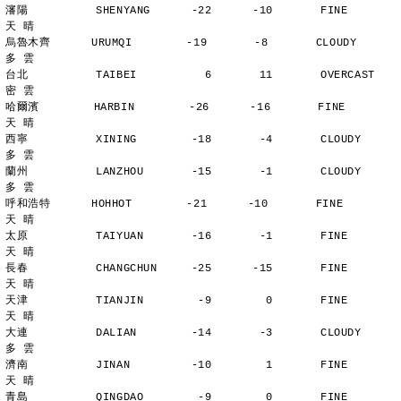
瀋陽          SHENYANG      -22      -10       FINE          
天 晴
烏魯木齊      URUMQI        -19       -8       CLOUDY        
多 雲
台北          TAIBEI          6       11       OVERCAST      
密 雲
哈爾濱        HARBIN        -26      -16       FINE          
天 晴
西寧          XINING        -18       -4       CLOUDY        
多 雲
蘭州          LANZHOU       -15       -1       CLOUDY        
多 雲
呼和浩特      HOHHOT        -21      -10       FINE          
天 晴
太原          TAIYUAN       -16       -1       FINE          
天 晴
長春          CHANGCHUN     -25      -15       FINE          
天 晴
天津          TIANJIN        -9        0       FINE          
天 晴
大連          DALIAN        -14       -3       CLOUDY        
多 雲
濟南          JINAN         -10        1       FINE          
天 晴
青島          QINGDAO        -9        0       FINE          