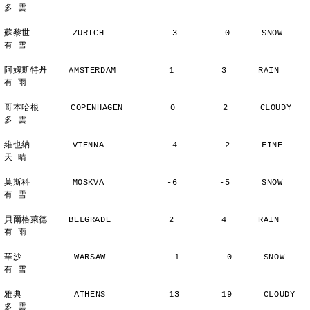
多 雲
蘇黎世        ZURICH            -3         0      SNOW          
有 雪
阿姆斯特丹    AMSTERDAM          1         3      RAIN          
有 雨
哥本哈根      COPENHAGEN         0         2      CLOUDY        
多 雲
維也納        VIENNA            -4         2      FINE          
天 晴
莫斯科        MOSKVA            -6        -5      SNOW          
有 雪
貝爾格萊德    BELGRADE           2         4      RAIN          
有 雨
華沙          WARSAW            -1         0      SNOW          
有 雪
雅典          ATHENS            13        19      CLOUDY        
多 雲