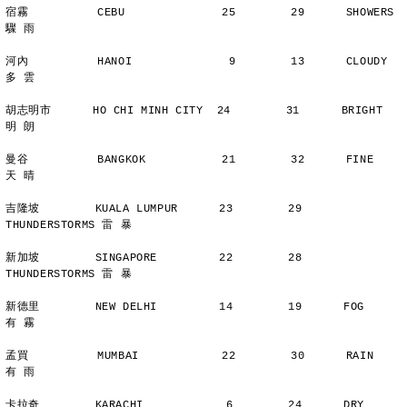
宿霧          CEBU              25        29      SHOWERS       
驟 雨
河內          HANOI              9        13      CLOUDY        
多 雲
胡志明市      HO CHI MINH CITY  24        31      BRIGHT        
明 朗
曼谷          BANGKOK           21        32      FINE          
天 晴
吉隆坡        KUALA LUMPUR      23        29      
THUNDERSTORMS 雷 暴
新加坡        SINGAPORE         22        28      
THUNDERSTORMS 雷 暴
新德里        NEW DELHI         14        19      FOG           
有 霧
孟買          MUMBAI            22        30      RAIN          
有 雨
卡拉奇        KARACHI            6        24      DRY           