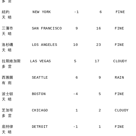
多 雲
紐約          NEW YORK          -1         6      FINE          
天 晴
三藩市        SAN FRANCISCO      9        16      FINE          
天 晴
洛杉磯        LOS ANGELES       10        23      FINE          
天 晴
拉斯維加斯    LAS VEGAS          5        17      CLOUDY        
多 雲
西雅圖        SEATTLE            6         9      RAIN          
有 雨
波士頓        BOSTON            -4         5      FINE          
天 晴
芝加哥        CHICAGO            1         2      CLOUDY        
多 雲
底特律        DETROIT           -1         1      FINE          
天 晴