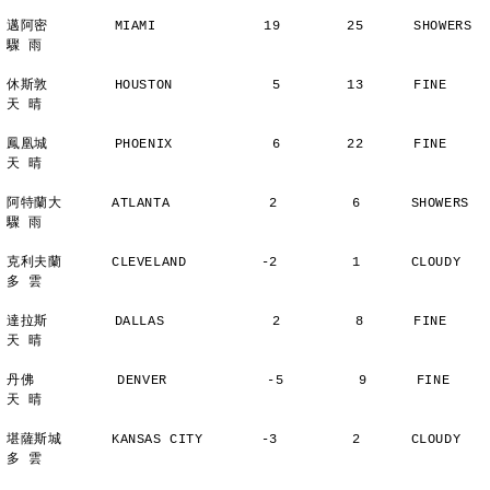
邁阿密        MIAMI             19        25      SHOWERS       
驟 雨
休斯敦        HOUSTON            5        13      FINE          
天 晴
鳳凰城        PHOENIX            6        22      FINE          
天 晴
阿特蘭大      ATLANTA            2         6      SHOWERS       
驟 雨
克利夫蘭      CLEVELAND         -2         1      CLOUDY        
多 雲
達拉斯        DALLAS             2         8      FINE          
天 晴
丹佛          DENVER            -5         9      FINE          
天 晴
堪薩斯城      KANSAS CITY       -3         2      CLOUDY        
多 雲