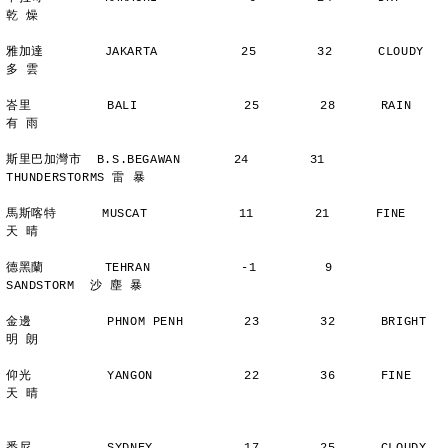
乾 燥
雅加達        JAKARTA           25        32      CLOUDY        
多 雲
峇里          BALI              25        28      RAIN          
有 雨
斯里巴加灣市  B.S.BEGAWAN       24        31      
THUNDERSTORMS 雷 暴
馬斯喀特      MUSCAT            11        21      FINE          
天 晴
德黑蘭        TEHRAN            -1         9      
SANDSTORM  沙 塵 暴
金邊          PHNOM PENH        23        32      BRIGHT        
明 朗
仰光          YANGON            22        36      FINE          
天 晴