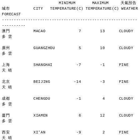
                        MINIMUM       MAXIMUM     天氣預告
城市          CITY   TEMPERATURE(C) TEMPERATURE(C) WEATHER 
FORECAST
---------------------------------------------------------
----------
澳門          MACAO              7        13      CLOUDY        
多 雲
廣州          GUANGZHOU          5        10      CLOUDY        
多 雲
上海          SHANGHAI          -7        -1      FINE          
天 晴
北京          BEIJING          -14        -3      FINE          
天 晴
成都          CHENGDU           -1         4      CLOUDY        
多 雲
廈門          XIAMEN             6        12      CLOUDY        
多 雲
西安          XI'AN             -9         2      FINE          
天 晴