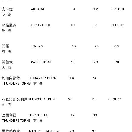
安卡拉        ANKARA             4        12      BRIGHT        
明 朗
耶路撒冷      JERUSALEM         10        17      CLOUDY        
多 雲
開羅          CAIRO             12        25      FOG           
有 霧
開普敦        CAPE TOWN         19        28      FINE          
天 晴
約翰內斯堡    JOHANNESBURG      14        24      
THUNDERSTORMS 雷 暴
布宜諾斯艾利斯BUENOS AIRES      20        31      CLOUDY        
多 雲
巴西利亞      BRASILIA          17        30      
THUNDERSTORMS 雷 暴
里約熱內盧    RIO DE JANEIRO    23        33      