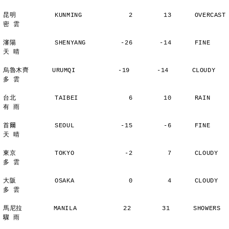
昆明          KUNMING            2        13      OVERCAST      
密 雲
瀋陽          SHENYANG         -26       -14      FINE          
天 晴
烏魯木齊      URUMQI           -19       -14      CLOUDY        
多 雲
台北          TAIBEI             6        10      RAIN          
有 雨
首爾          SEOUL            -15        -6      FINE          
天 晴
東京          TOKYO             -2         7      CLOUDY        
多 雲
大阪          OSAKA              0         4      CLOUDY        
多 雲
馬尼拉        MANILA            22        31      SHOWERS       
驟 雨