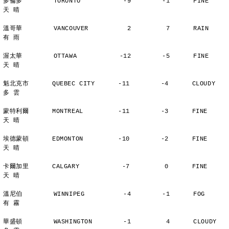
多倫多        TORONTO           -9        -1      FINE          
天 晴
溫哥華        VANCOUVER          2         7      RAIN          
有 雨
渥太華        OTTAWA           -12        -5      FINE          
天 晴
魁北克市      QUEBEC CITY      -11        -4      CLOUDY        
多 雲
蒙特利爾      MONTREAL         -11        -3      FINE          
天 晴
埃德蒙頓      EDMONTON         -10        -2      FINE          
天 晴
卡爾加里      CALGARY           -7         0      FINE          
天 晴
溫尼伯        WINNIPEG          -4        -1      FOG           
有 霧
華盛頓        WASHINGTON        -1         4      CLOUDY        