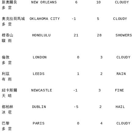
新奧爾良      NEW ORLEANS        6        10      CLOUDY        
多 雲
奧克拉荷馬城  OKLAHOMA CITY     -1         5      CLOUDY        
多 雲
檀香山        HONOLULU          21        28      SHOWERS       
驟 雨
倫敦          LONDON             0         3      CLOUDY        
多 雲
利茲          LEEDS              1         2      RAIN          
有 雨
紐卡斯爾      NEWCASTLE         -1         3      FINE          
天 晴
都柏林        DUBLIN            -5         2      HAIL          
冰 雹
巴黎          PARIS              0         4      CLOUDY        
多 雲