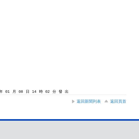
 01 月 08 日 14 時 02 分 發 出
返回新聞列表
返回頁首