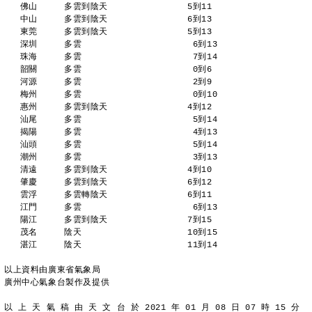
   佛山     多雲到陰天               5到11 
   中山     多雲到陰天               6到13 
   東莞     多雲到陰天               5到13 
   深圳     多雲                     6到13 
   珠海     多雲                     7到14 
   韶關     多雲                     0到6  
   河源     多雲                     2到9  
   梅州     多雲                     0到10 
   惠州     多雲到陰天               4到12 
   汕尾     多雲                     5到14 
   揭陽     多雲                     4到13 
   汕頭     多雲                     5到14 
   潮州     多雲                     3到13 
   清遠     多雲到陰天               4到10 
   肇慶     多雲到陰天               6到12 
   雲浮     多雲轉陰天               6到11 
   江門     多雲                     6到13 
   陽江     多雲到陰天               7到15 
   茂名     陰天                    10到15 
   湛江     陰天                    11到14 
以上資料由廣東省氣象局
廣州中心氣象台製作及提供
以 上 天 氣 稿 由 天 文 台 於 2021 年 01 月 08 日 07 時 15 分 