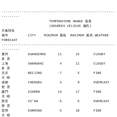
---------------------------------------------------------
---------
                        TEMPERATURE RANGE 溫度
                        (DEGREES CELSIUS 攝氏)      
天氣預告
城市          CITY    MINIMUM 最低  MAXIMUM 最高 WEATHER 
FORECAST
---------------------------------------------------------
---------
廣州          GUANGZHOU      11       22       CLOUDY        
多 雲
上海          SHANGHAI        4       11       CLOUDY        
多 雲
北京          BEIJING        -7        5       FINE          
天 晴
成都          CHENGDU         5        9       OVERCAST      
密 雲
廈門          XIAMEN         14       17       FINE          
天 晴
西安          XI'AN          -5        6       OVERCAST      
密 雲
昆明          KUNMING         5       18       FINE          
天 晴