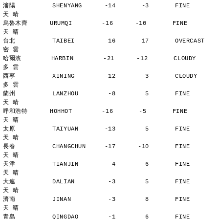
瀋陽          SHENYANG      -14       -3       FINE          
天 晴
烏魯木齊      URUMQI        -16      -10       FINE          
天 晴
台北          TAIBEI         16       17       OVERCAST      
密 雲
哈爾濱        HARBIN        -21      -12       CLOUDY        
多 雲
西寧          XINING        -12        3       CLOUDY        
多 雲
蘭州          LANZHOU        -8        5       FINE          
天 晴
呼和浩特      HOHHOT        -16       -5       FINE          
天 晴
太原          TAIYUAN       -13        5       FINE          
天 晴
長春          CHANGCHUN     -17      -10       FINE          
天 晴
天津          TIANJIN        -4        6       FINE          
天 晴
大連          DALIAN         -3        5       FINE          
天 晴
濟南          JINAN          -3        8       FINE          
天 晴
青島          QINGDAO        -1        6       FINE          