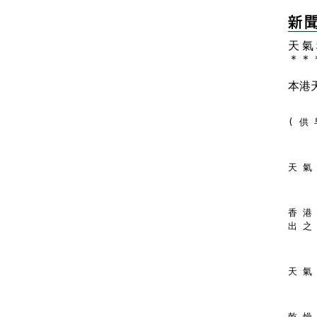
天 氣
＊
＊
本港
( 供 
天 氣
香 港
出 之
天 氣
乾 燥