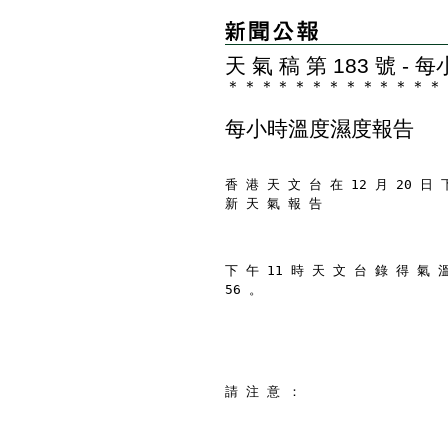
天 氣 稿 第 183 號 
＊
＊
＊
＊
＊
＊
＊
＊
＊
＊
＊
＊
＊
每小時溫度濕度報告
香 港 天 文 台 在 12 月 20 日 
新 天 氣 報 告
下 午 11 時 天 文 台 錄 得 氣 
56 。
請 注 意 ：