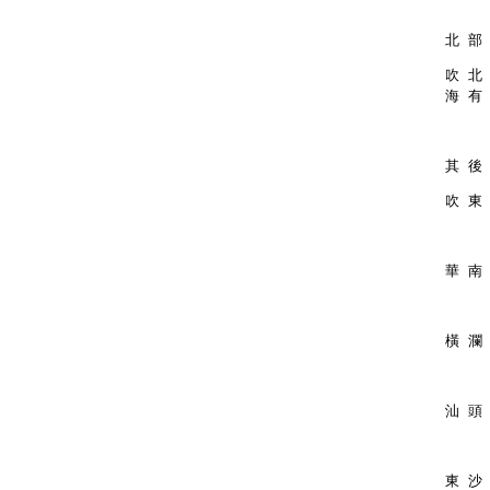
北 部
吹 北 
海 有
其 後
吹 東 
華 南
橫 瀾 
汕 頭 
東 沙 