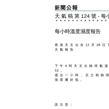
天 氣 稿 第 124 號 
＊
＊
＊
＊
＊
＊
＊
＊
＊
＊
＊
＊
＊
每小時溫度濕度報告
香 港 天 文 台 在 12 月 20 日 
天 氣 報 告
下 午 4 時 天 文 台 錄 得 氣 溫
52 。
過 去 一 小 時 ， 京 士 柏 錄 得
強 度 屬 於 低 。
請 注 意 ：