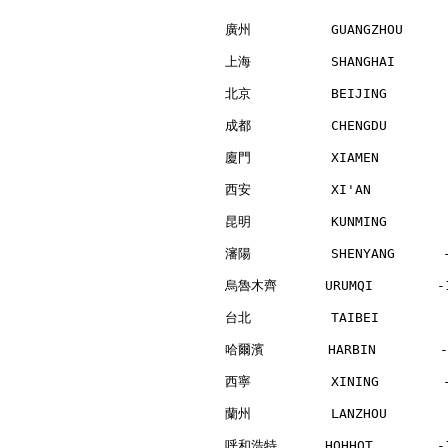
廣州          GUANGZHOU     
上海          SHANGHAI      
北京          BEIJING       
成都          CHENGDU       
廈門          XIAMEN        
西安          XI'AN         
昆明          KUNMING       
瀋陽          SHENYANG      
烏魯木齊      URUMQI        -1
台北          TAIBEI        
哈爾濱        HARBIN        -
西寧          XINING        
蘭州          LANZHOU       
呼和浩特      HOHHOT        -1