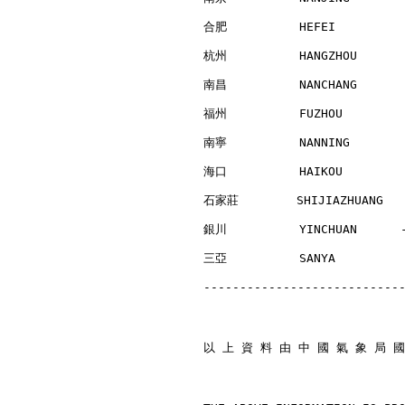
合肥          HEFEI         
杭州          HANGZHOU      
南昌          NANCHANG      
福州          FUZHOU        
南寧          NANNING       
海口          HAIKOU        
石家莊        SHIJIAZHUANG   
銀川          YINCHUAN      
三亞          SANYA         
---------------------------
以 上 資 料 由 中 國 氣 象 局 國