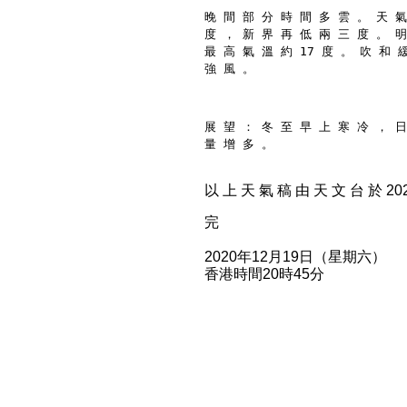
晚 間 部 分 時 間 多 雲 。 天 氣
度 ， 新 界 再 低 兩 三 度 。 明
最 高 氣 溫 約 17 度 。 吹 和 
強 風 。
展 望 ： 冬 至 早 上 寒 冷 ， 日
量 增 多 。
以 上 天 氣 稿 由 天 文 台 於 2020
完
2020年12月19日（星期六）
香港時間20時45分