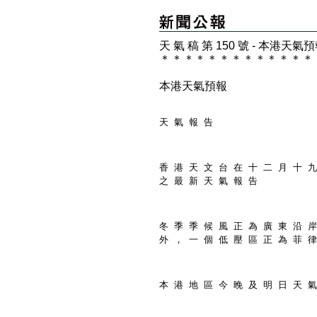
天 氣 稿 第 150 號 - 本港天氣
＊
＊
＊
＊
＊
＊
＊
＊
＊
＊
＊
＊
＊
本港天氣預報
天 氣 報 告
香 港 天 文 台 在 十 二 月 十 九
之 最 新 天 氣 報 告
冬 季 季 候 風 正 為 廣 東 沿 岸
外 ， 一 個 低 壓 區 正 為 菲 律
本 港 地 區 今 晚 及 明 日 天 氣